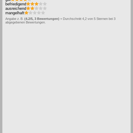
befriedigend
ausreichend
mangelhaft
Angabe z. B.
(4.2/5, 3 Bewertungen)
= Durchschnitt 4,2 von 5 Sternen bei 3
abgegebenen Bewertungen.