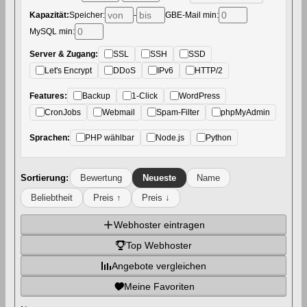
Kapazität:
Speicher:
-
GB
E-Mail min:
MySQL min:
Server & Zugang:
SSL
SSH
SSD
Let's Encrypt
DDoS
IPv6
HTTP/2
Features:
Backup
1-Click
WordPress
CronJobs
Webmail
Spam-Filter
phpMyAdmin
Sprachen:
PHP wählbar
Node.js
Python
Sortierung:
Bewertung
Neueste
Name
Beliebtheit
Preis ↑
Preis ↓
Webhoster eintragen
Top Webhoster
Angebote vergleichen
Meine Favoriten