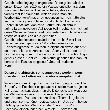
Geschäftsbedingungen angepasst. Diese gelten ab den
ersten Dezember 2010 wo ein Passus enthalten ist, dem
man beachten sollte. Hierbei lautet es, dass man
verpflichtet ist drauf hinzuweisen wenn man die
Werbemittel von Amazon eingebunden hat. Ich hatte dies
auch ein wenig verschlafen und durch den Beitrag von
Soeren in Affiliate Marketing Forum, bin ich darauf
aufmerksam gewurden. Auf jeden Fall möchte ich mich auf
diese Weise bei Soeren vielmals bedanken. Ich habe zwar
festgestellt das sich die allgemeinen
Geschäftsbedingungen geändert hatten, bloß wer liest im
Detail das klein gedruckte? Vor allem wenn es ein
Partnerprogramm ist, da man ja eigentlich davon ausgeht,
dass man nichts bezahlen muss. Aber vielleicht sollte ich
hier ein wenig an mir arbeiten und in Zukunft solche Dinge
genauer lesen. Geht es Euch hierbei genauso und habt Ihr
bereits den Passus eingebaut?
Jetzt diskutieren im
Forum
.
Datenschutzhinweis sollte angepasst werden, wenn
man den Like Button von Facebook eingebaut hat
Wenn man zum Beispiel auf seiner Homepage einen "Like
Button" von Facebook eingebaut hat, sollte man auf jeden
Fall darauf achten, dass man die Datenschutzhinweise auf
der Webseite anpasst. In mehreren Blogs habe ich
verschiedene Diskussionen zu dieser Thematik gelesen
und einen sehr schönen
Beitrag
dazu im Blog von Thomas
Helbing gefunden. Wenn man den "Like Button" von
Facebook eingebunden hat, wird die IP-Adresse an