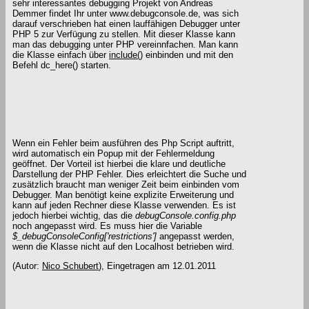
sehr interessantes debugging Projekt von Andreas
Demmer findet Ihr unter www.debugconsole.de, was sich
darauf verschrieben hat einen lauffähigen Debugger unter
PHP 5 zur Verfügung zu stellen. Mit dieser Klasse kann
man das debugging unter PHP vereinnfachen. Man kann
die Klasse einfach über
include()
einbinden und mit den
Befehl dc_here() starten.
Wenn ein Fehler beim ausführen des Php Script auftritt,
wird automatisch ein Popup mit der Fehlermeldung
geöffnet. Der Vorteil ist hierbei die klare und deutliche
Darstellung der PHP Fehler. Dies erleichtert die Suche und
zusätzlich braucht man weniger Zeit beim einbinden vom
Debugger. Man benötigt keine explizite Erweiterung und
kann auf jeden Rechner diese Klasse verwenden. Es ist
jedoch hierbei wichtig, das die
debugConsole.config.php
noch angepasst wird. Es muss hier die Variable
$_debugConsoleConfig['restrictions']
angepasst werden,
wenn die Klasse nicht auf den Localhost betrieben wird.
(Autor:
Nico Schubert
),
Eingetragen am 12.01.2011