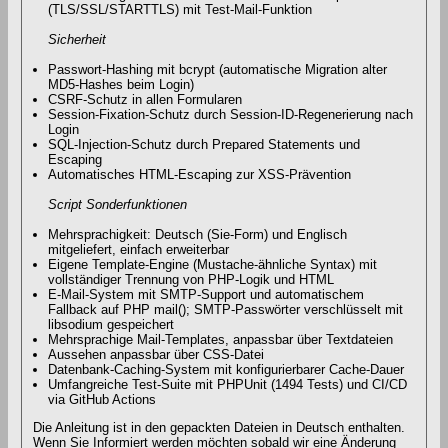
(TLS/SSL/STARTTLS) mit Test-Mail-Funktion
Sicherheit
Passwort-Hashing mit bcrypt (automatische Migration alter
MD5-Hashes beim Login)
CSRF-Schutz in allen Formularen
Session-Fixation-Schutz durch Session-ID-Regenerierung nach
Login
SQL-Injection-Schutz durch Prepared Statements und
Escaping
Automatisches HTML-Escaping zur XSS-Prävention
Script Sonderfunktionen
Mehrsprachigkeit: Deutsch (Sie-Form) und Englisch
mitgeliefert, einfach erweiterbar
Eigene Template-Engine (Mustache-ähnliche Syntax) mit
vollständiger Trennung von PHP-Logik und HTML
E-Mail-System mit SMTP-Support und automatischem
Fallback auf PHP mail(); SMTP-Passwörter verschlüsselt mit
libsodium gespeichert
Mehrsprachige Mail-Templates, anpassbar über Textdateien
Aussehen anpassbar über CSS-Datei
Datenbank-Caching-System mit konfigurierbarer Cache-Dauer
Umfangreiche Test-Suite mit PHPUnit (1494 Tests) und CI/CD
via GitHub Actions
Die Anleitung ist in den gepackten Dateien in Deutsch enthalten.
Wenn Sie Informiert werden möchten sobald wir eine Änderung