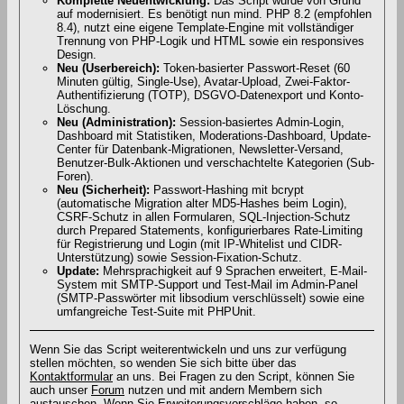
Komplette Neuentwicklung:
Das Script wurde von Grund
auf modernisiert. Es benötigt nun mind. PHP 8.2 (empfohlen
8.4), nutzt eine eigene Template-Engine mit vollständiger
Trennung von PHP-Logik und HTML sowie ein responsives
Design.
Neu (Userbereich):
Token-basierter Passwort-Reset (60
Minuten gültig, Single-Use), Avatar-Upload, Zwei-Faktor-
Authentifizierung (TOTP), DSGVO-Datenexport und Konto-
Löschung.
Neu (Administration):
Session-basiertes Admin-Login,
Dashboard mit Statistiken, Moderations-Dashboard, Update-
Center für Datenbank-Migrationen, Newsletter-Versand,
Benutzer-Bulk-Aktionen und verschachtelte Kategorien (Sub-
Foren).
Neu (Sicherheit):
Passwort-Hashing mit bcrypt
(automatische Migration alter MD5-Hashes beim Login),
CSRF-Schutz in allen Formularen, SQL-Injection-Schutz
durch Prepared Statements, konfigurierbares Rate-Limiting
für Registrierung und Login (mit IP-Whitelist und CIDR-
Unterstützung) sowie Session-Fixation-Schutz.
Update:
Mehrsprachigkeit auf 9 Sprachen erweitert, E-Mail-
System mit SMTP-Support und Test-Mail im Admin-Panel
(SMTP-Passwörter mit libsodium verschlüsselt) sowie eine
umfangreiche Test-Suite mit PHPUnit.
Wenn Sie das Script weiterentwickeln und uns zur verfügung
stellen möchten, so wenden Sie sich bitte über das
Kontaktformular
an uns. Bei Fragen zu den Script, können Sie
auch unser
Forum
nutzen und mit andern Membern sich
austauschen. Wenn Sie Erweiterungsvorschläge haben, so