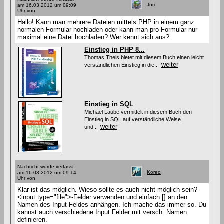
Juri
am 16.03.2012 um 09:09
Uhr von
Hallo! Kann man mehrere Dateien mittels PHP in einem ganz
normalen Formular hochladen oder kann man pro Formular nur
maximal eine Datei hochladen? Wer kennt sich aus?
Einstieg in PHP 8...
Thomas Theis bietet mit diesem Buch einen leicht
weiter
verständlichen Einstieg in die...
Einstieg in SQL
Michael Laube vermittelt in diesem Buch den
Einstieg in SQL auf verständliche Weise
weiter
und...
Nachricht wurde verfasst
Koreo
am 16.03.2012 um 09:14
Uhr von
Klar ist das möglich. Wieso sollte es auch nicht möglich sein?
<input type="file">-Felder verwenden und einfach [] an den
Namen des Input-Feldes anhängen. Ich mache das immer so. Du
kannst auch verschiedene Input Felder mit versch. Namen
definieren.