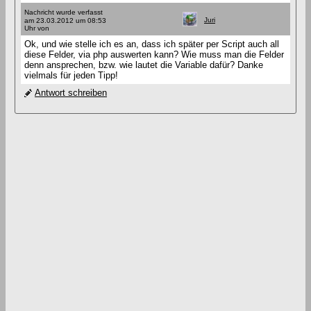
Nachricht wurde verfasst
Juri
am 23.03.2012 um 08:53
Uhr von
Ok, und wie stelle ich es an, dass ich später per Script auch all
diese Felder, via php auswerten kann? Wie muss man die Felder
denn ansprechen, bzw. wie lautet die Variable dafür? Danke
vielmals für jeden Tipp!
Antwort schreiben