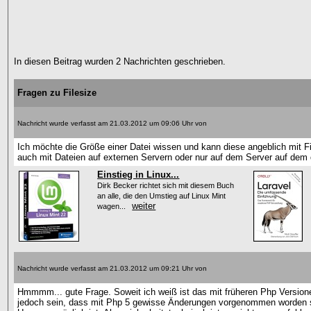
In diesen Beitrag wurden 2 Nachrichten geschrieben.
Fragen zu Filesize
Nachricht wurde verfasst am 21.03.2012 um 09:06 Uhr von
Ich möchte die Größe einer Datei wissen und kann diese angeblich mit Fil
auch mit Dateien auf externen Servern oder nur auf dem Server auf dem d
Einstieg in Linux...
Dirk Becker richtet sich mit diesem Buch
an alle, die den Umstieg auf Linux Mint
weiter
wagen...
Nachricht wurde verfasst am 21.03.2012 um 09:21 Uhr von
Hmmmm... gute Frage. Soweit ich weiß ist das mit früheren Php Versio
jedoch sein, dass mit Php 5 gewisse Änderungen vorgenommen worden si