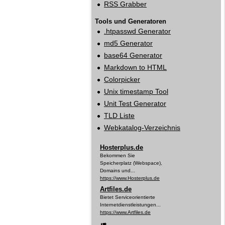
RSS Grabber
Tools und Generatoren
.htpasswd Generator
md5 Generator
base64 Generator
Markdown to HTML
Colorpicker
Unix timestamp Tool
Unit Test Generator
TLD Liste
Webkatalog‑Verzeichnis
Hosterplus.de
Bekommen Sie
Speicherplatz (Webspace),
Domains und...
https://www.Hosterplus.de
Artfiles.de
Bietet Serviceorientierte
Internetdienstleistungen...
https://www.Artfiles.de