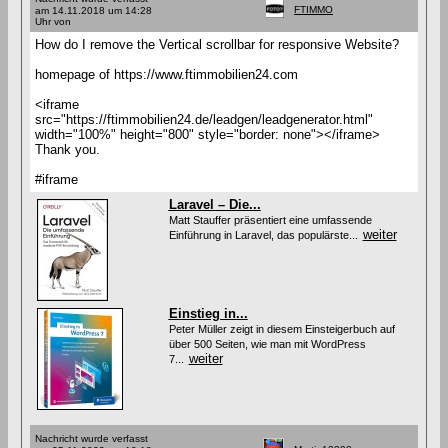
FTIMMO
am 14.11.2018 um 14:28
Uhr von
How do I remove the Vertical scrollbar for responsive Website?
homepage of https://www.ftimmobilien24.com
<iframe
src="https://ftimmobilien24.de/leadgen/leadgenerator.html"
width="100%" height="800" style="border: none"></iframe>
Thank you.
#iframe
Laravel – Die...
Matt Stauffer präsentiert eine umfassende
weiter
Einführung in Laravel, das populärste...
Einstieg in...
Peter Müller zeigt in diesem Einsteigerbuch auf
über 500 Seiten, wie man mit WordPress
weiter
7...
Nachricht wurde verfasst