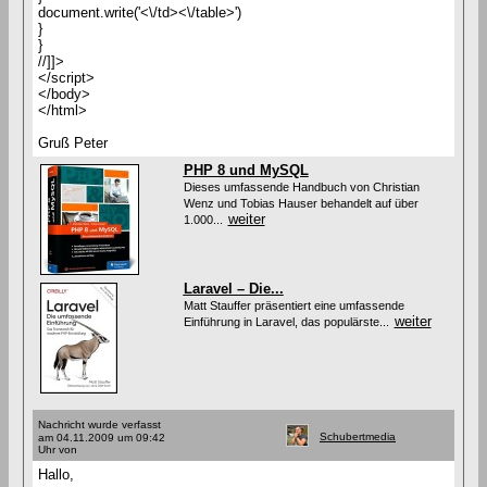
document.write('<\/td><\/table>')
}
}
//]]>
</script>
</body>
</html>
Gruß Peter
PHP 8 und MySQL
Dieses umfassende Handbuch von Christian
Wenz und Tobias Hauser behandelt auf über
weiter
1.000...
Laravel – Die...
Matt Stauffer präsentiert eine umfassende
weiter
Einführung in Laravel, das populärste...
Nachricht wurde verfasst
Schubertmedia
am 04.11.2009 um 09:42
Uhr von
Hallo,