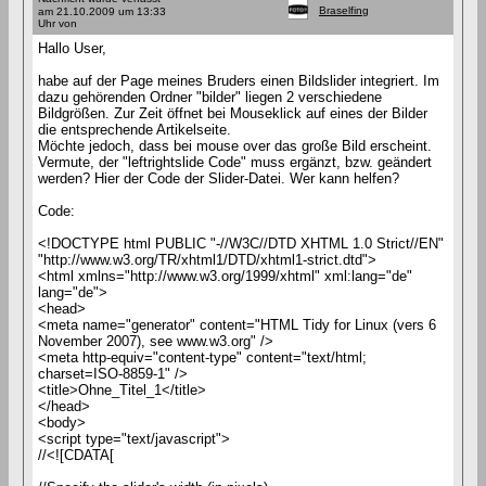
Braselfing
am 21.10.2009 um 13:33
Uhr von
Hallo User,
habe auf der Page meines Bruders einen Bildslider integriert. Im
dazu gehörenden Ordner "bilder" liegen 2 verschiedene
Bildgrößen. Zur Zeit öffnet bei Mouseklick auf eines der Bilder
die entsprechende Artikelseite.
Möchte jedoch, dass bei mouse over das große Bild erscheint.
Vermute, der "leftrightslide Code" muss ergänzt, bzw. geändert
werden? Hier der Code der Slider-Datei. Wer kann helfen?
Code:
<!DOCTYPE html PUBLIC "-//W3C//DTD XHTML 1.0 Strict//EN"
"http://www.w3.org/TR/xhtml1/DTD/xhtml1-strict.dtd">
<html xmlns="http://www.w3.org/1999/xhtml" xml:lang="de"
lang="de">
<head>
<meta name="generator" content="HTML Tidy for Linux (vers 6
November 2007), see www.w3.org" />
<meta http-equiv="content-type" content="text/html;
charset=ISO-8859-1" />
<title>Ohne_Titel_1</title>
</head>
<body>
<script type="text/javascript">
//<![CDATA[