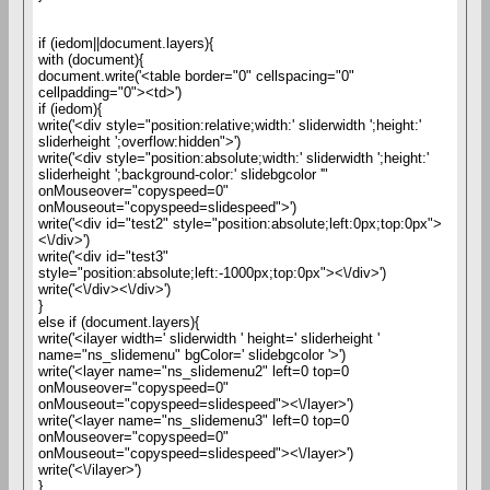
if (iedom||document.layers){
with (document){
document.write('<table border="0" cellspacing="0"
cellpadding="0"><td>')
if (iedom){
write('<div style="position:relative;width:' sliderwidth ';height:'
sliderheight ';overflow:hidden">')
write('<div style="position:absolute;width:' sliderwidth ';height:'
sliderheight ';background-color:' slidebgcolor '"
onMouseover="copyspeed=0"
onMouseout="copyspeed=slidespeed">')
write('<div id="test2" style="position:absolute;left:0px;top:0px">
<\/div>')
write('<div id="test3"
style="position:absolute;left:-1000px;top:0px"><\/div>')
write('<\/div><\/div>')
}
else if (document.layers){
write('<ilayer width=' sliderwidth ' height=' sliderheight '
name="ns_slidemenu" bgColor=' slidebgcolor '>')
write('<layer name="ns_slidemenu2" left=0 top=0
onMouseover="copyspeed=0"
onMouseout="copyspeed=slidespeed"><\/layer>')
write('<layer name="ns_slidemenu3" left=0 top=0
onMouseover="copyspeed=0"
onMouseout="copyspeed=slidespeed"><\/layer>')
write('<\/ilayer>')
}