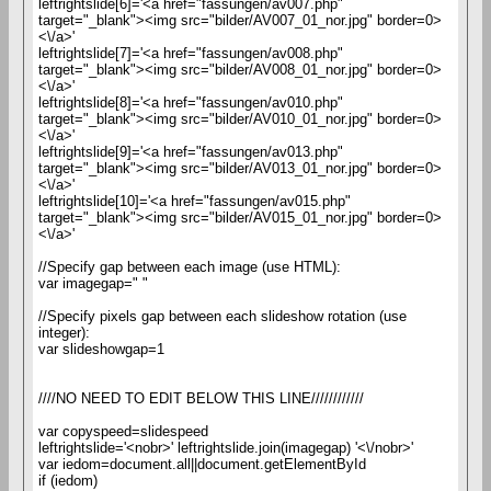
leftrightslide[6]='<a href="fassungen/av007.php"
target="_blank"><img src="bilder/AV007_01_nor.jpg" border=0>
<\/a>'
leftrightslide[7]='<a href="fassungen/av008.php"
target="_blank"><img src="bilder/AV008_01_nor.jpg" border=0>
<\/a>'
leftrightslide[8]='<a href="fassungen/av010.php"
target="_blank"><img src="bilder/AV010_01_nor.jpg" border=0>
<\/a>'
leftrightslide[9]='<a href="fassungen/av013.php"
target="_blank"><img src="bilder/AV013_01_nor.jpg" border=0>
<\/a>'
leftrightslide[10]='<a href="fassungen/av015.php"
target="_blank"><img src="bilder/AV015_01_nor.jpg" border=0>
<\/a>'
//Specify gap between each image (use HTML):
var imagegap=" "
//Specify pixels gap between each slideshow rotation (use
integer):
var slideshowgap=1
////NO NEED TO EDIT BELOW THIS LINE////////////
var copyspeed=slidespeed
leftrightslide='<nobr>' leftrightslide.join(imagegap) '<\/nobr>'
var iedom=document.all||document.getElementById
if (iedom)