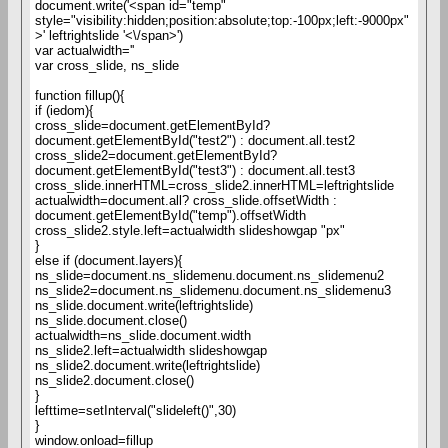
document.write('<span id="temp"
style="visibility:hidden;position:absolute;top:-100px;left:-9000px"
>' leftrightslide '<\/span>')
var actualwidth=''
var cross_slide, ns_slide
function fillup(){
if (iedom){
cross_slide=document.getElementById?
document.getElementById("test2") : document.all.test2
cross_slide2=document.getElementById?
document.getElementById("test3") : document.all.test3
cross_slide.innerHTML=cross_slide2.innerHTML=leftrightslide
actualwidth=document.all? cross_slide.offsetWidth :
document.getElementById("temp").offsetWidth
cross_slide2.style.left=actualwidth slideshowgap "px"
}
else if (document.layers){
ns_slide=document.ns_slidemenu.document.ns_slidemenu2
ns_slide2=document.ns_slidemenu.document.ns_slidemenu3
ns_slide.document.write(leftrightslide)
ns_slide.document.close()
actualwidth=ns_slide.document.width
ns_slide2.left=actualwidth slideshowgap
ns_slide2.document.write(leftrightslide)
ns_slide2.document.close()
}
lefttime=setInterval("slideleft()",30)
}
window.onload=fillup