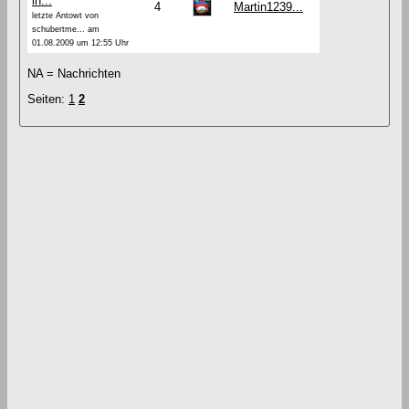
in...
4
Martin1239...
letzte Antowt von
schubertme... am
01.08.2009 um 12:55 Uhr
NA = Nachrichten
Seiten:
1
2