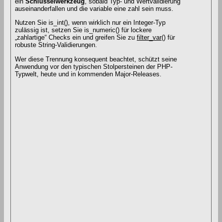
ein
Schlüsselwerkzeug
, sobald Typ- und Wertvalidierung
auseinanderfallen und die variable eine zahl sein muss.
Nutzen Sie is_int(), wenn wirklich nur ein Integer-Typ
zulässig ist, setzen Sie is_numeric() für lockere
„zahlartige“ Checks ein und greifen Sie zu
filter_var
() für
robuste String-Validierungen.
Wer diese Trennung konsequent beachtet, schützt seine
Anwendung vor den typischen Stolpersteinen der PHP-
Typwelt, heute und in kommenden Major-Releases.