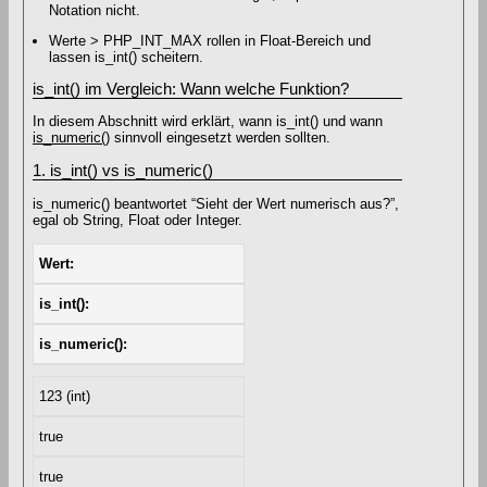
Notation nicht.
Werte > PHP_INT_MAX rollen in Float-Bereich und
lassen is_int() scheitern.
is_int() im Vergleich: Wann welche Funktion?
In diesem Abschnitt wird erklärt, wann is_int() und wann
is_numeric()
sinnvoll eingesetzt werden sollten.
1. is_int() vs is_numeric()
is_numeric() beantwortet “Sieht der Wert numerisch aus?”,
egal ob String, Float oder Integer.
Wert
is_int()
is_numeric()
123 (int)
true
true