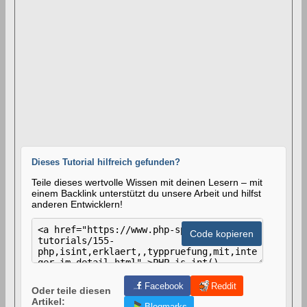
Dieses Tutorial hilfreich gefunden?
Teile dieses wertvolle Wissen mit deinen Lesern – mit
einem Backlink unterstützt du unsere Arbeit und hilfst
anderen Entwicklern!
H
T
Code kopieren
M
L
-
C
o
Facebook
Reddit
Oder teile diesen
d
Artikel:
e
Blogmarks