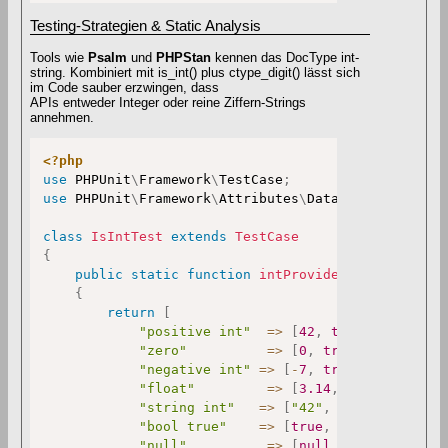
Testing-Strategien & Static Analysis
Tools wie
Psalm
und
PHPStan
kennen das DocType int-
string. Kombiniert mit is_int() plus ctype_digit() lässt sich
im Code sauber erzwingen, dass
APIs entweder Integer oder reine Ziffern-Strings
annehmen.
<?php
use
PHPUnit
\
Framework
\
TestCase
;
use
PHPUnit
\
Framework
\
Attributes
\
DataProvider
;
class
IsIntTest
extends
TestCase
{
public
static
function
intProvider
(
)
:
array
{
return
[
"positive int"
=>
[
42
,
true
]
,
"zero"
=>
[
0
,
true
]
,
"negative int"
=>
[
-
7
,
true
]
,
"float"
=>
[
3.14
,
false
]
,
"string int"
=>
[
"42"
,
false
]
,
"bool true"
=>
[
true
,
false
]
,
"null"
=>
[
null
,
false
]
,