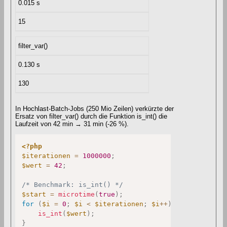
0.015 s
15
filter_var()
0.130 s
130
In Hochlast-Batch-Jobs (250 Mio Zeilen) verkürzte der
Ersatz von filter_var() durch die Funktion is_int() die
Laufzeit von 42 min → 31 min (-26 %).
<?php
$iterationen
=
1000000
;
$wert
=
42
;
/* Benchmark: is_int() */
$start
=
microtime
(
true
)
;
for
(
$i
=
0
;
$i
<
$iterationen
;
$i
++
)
{
is_int
(
$wert
)
;
}