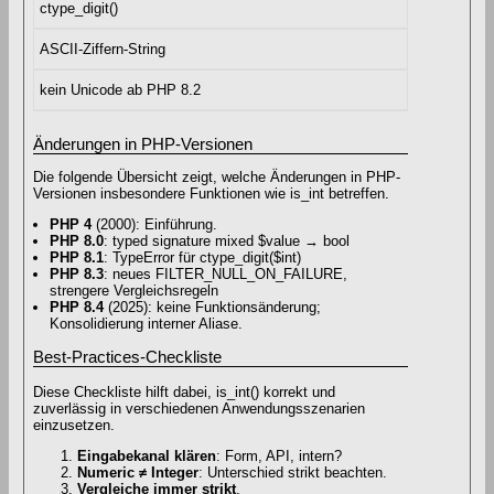
ctype_digit()
ASCII-Ziffern-String
kein Unicode ab PHP 8.2
Änderungen in PHP-Versionen
Die folgende Übersicht zeigt, welche Änderungen in PHP-
Versionen insbesondere Funktionen wie is_int betreffen.
PHP 4
(2000): Einführung.
PHP 8.0
: typed signature mixed $value → bool
PHP 8.1
: TypeError für ctype_digit($int)
PHP 8.3
: neues FILTER_NULL_ON_FAILURE,
strengere Vergleichsregeln
PHP 8.4
(2025): keine Funktionsänderung;
Konsolidierung interner Aliase.
Best-Practices-Checkliste
Diese Checkliste hilft dabei, is_int() korrekt und
zuverlässig in verschiedenen Anwendungsszenarien
einzusetzen.
Eingabekanal klären
: Form, API, intern?
Numeric ≠ Integer
: Unterschied strikt beachten.
Vergleiche immer strikt
.