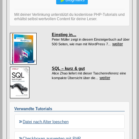
z
u
m
Mit deiner Verlinkung unterstützt du kostenlose PHP-Tutorials und
V
erhältst selbst wertvollen Content für deine Leser.
e
r
l
Einstieg in...
i
Peter Müller zeigt in diesem Einsteigerbuch auf über
n
weiter
500 Seiten, wie man mit WordPress 7...
k
e
n
d
i
SQL – kurz & gut
e
s
Alice Zhao liefert mit dieser Taschenreferenz eine
weiter
e
kompakte Übersicht über die...
s
A
r
t
i
k
Verwandte Tutorials
e
l
s
Datei nach Alter loeschen
Checkboxen auswerten mit PHP