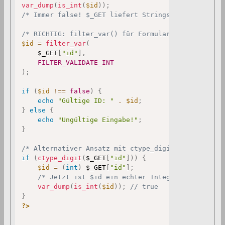
var_dump
(
is_int
(
$id
)
)
;
/* Immer false! $_GET liefert Strings */
/* RICHTIG: filter_var() für Formulardaten */
$id
=
filter_var
(
$_GET
[
"id"
]
,
FILTER_VALIDATE_INT
)
;
if
(
$id
!==
false
)
{
echo
"Gültige ID: "
.
$id
;
}
else
{
echo
"Ungültige Eingabe!"
;
}
/* Alternativer Ansatz mit ctype_digit() */
if
(
ctype_digit
(
$_GET
[
"id"
]
)
)
{
$id
=
(
int
)
$_GET
[
"id"
]
;
/* Jetzt ist $id ein echter Integer */
var_dump
(
is_int
(
$id
)
)
;
// true
}
?>