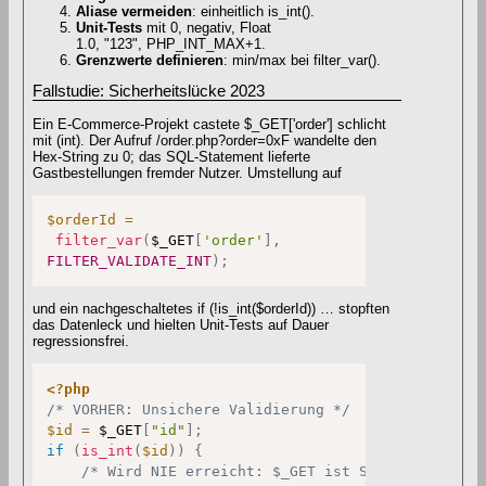
Aliase vermeiden
: einheitlich is_int().
Unit-Tests
mit 0, negativ, Float
1.0, "123", PHP_INT_MAX+1.
Grenzwerte definieren
: min/max bei filter_var().
Fallstudie: Sicherheitslücke 2023
Ein E-Commerce-Projekt castete $_GET['order'] schlicht
mit (int). Der Aufruf /order.php?order=0xF wandelte den
Hex-String zu 0; das SQL-Statement lieferte
Gastbestellungen fremder Nutzer. Umstellung auf
$orderId
=
filter_var
(
$_GET
[
'order'
]
,
FILTER_VALIDATE_INT
)
;
und ein nachgeschaltetes if (!is_int($orderId)) … stopften
das Datenleck und hielten Unit-Tests auf Dauer
regressionsfrei.
<?php
/* VORHER: Unsichere Validierung */
$id
=
$_GET
[
"id"
]
;
if
(
is_int
(
$id
)
)
{
/* Wird NIE erreicht: $_GET ist String */