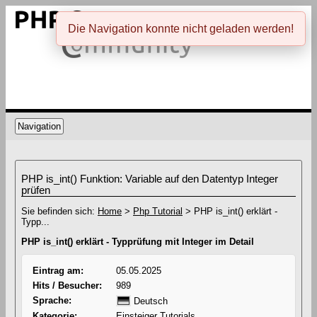
Die Navigation konnte nicht geladen werden!
Navigation
PHP is_int() Funktion: Variable auf den Datentyp Integer
prüfen
Sie befinden sich:
Home
>
Php Tutorial
> PHP is_int() erklärt -
Typp...
PHP is_int() erklärt - Typprüfung mit Integer im Detail
Eintrag am:
05.05.2025
Hits / Besucher:
989
Sprache:
Deutsch
Kategorie:
Einsteiger Tutorials...