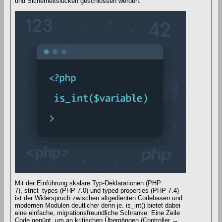
und Sicherheitslücken geschlossen werden.
Mit der Einführung skalare Typ-Deklarationen (PHP
7), strict_types (PHP 7.0) und typed properties (PHP 7.4)
ist der Widerspruch zwischen altgedienten Codebasen und
modernen Modulen deutlicher denn je. is_int() bietet dabei
eine einfache, migrationsfreundliche Schranke: Eine Zeile
Code genügt, um an kritischen Übergängen (Controller →