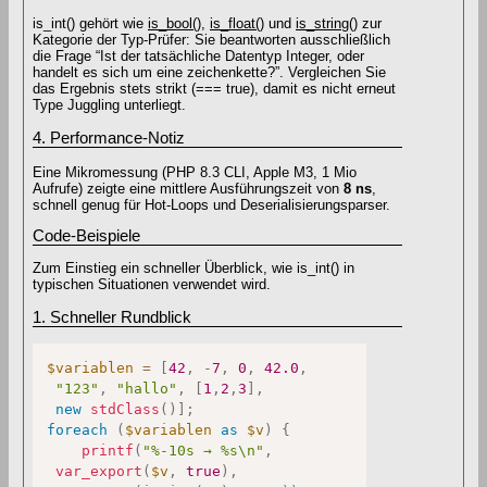
is_int() gehört wie
is_bool()
,
is_float()
und
is_string()
zur
Kategorie der Typ-Prüfer: Sie beantworten ausschließlich
die Frage “Ist der tatsächliche Datentyp Integer, oder
handelt es sich um eine zeichenkette?”. Vergleichen Sie
das Ergebnis stets strikt (=== true), damit es nicht erneut
Type Juggling unterliegt.
4. Performance‐Notiz
Eine Mikromessung (PHP 8.3 CLI, Apple M3, 1 Mio
Aufrufe) zeigte eine mittlere Ausführungszeit von
8 ns
,
schnell genug für Hot-Loops und Deserialisierungsparser.
Code-Beispiele
Zum Einstieg ein schneller Überblick, wie is_int() in
typischen Situationen verwendet wird.
1. Schneller Rundblick
$variablen
=
[
42
,
-
7
,
0
,
42.0
,
"123"
,
"hallo"
,
[
1
,
2
,
3
]
,
new
stdClass
(
)
]
;
foreach
(
$variablen
as
$v
)
{
printf
(
"%-10s → %s\n"
,
var_export
(
$v
,
true
)
,