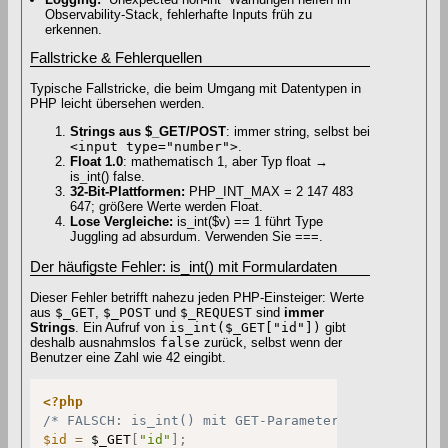
Observability-Stack, fehlerhafte Inputs früh zu
erkennen.
Fallstricke & Fehlerquellen
Typische Fallstricke, die beim Umgang mit Datentypen in
PHP leicht übersehen werden.
Strings aus $_GET/POST
: immer string, selbst bei
<input type="number">
.
Float 1.0
: mathematisch 1, aber Typ float →
is_int() false.
32-Bit-Plattformen:
PHP_INT_MAX = 2 147 483
647; größere Werte werden Float.
Lose Vergleiche:
is_int($v) == 1 führt Type
Juggling ad absurdum. Verwenden Sie ===.
Der häufigste Fehler: is_int() mit Formulardaten
Dieser Fehler betrifft nahezu jeden PHP-Einsteiger: Werte
aus
$_GET
,
$_POST
und
$_REQUEST
sind
immer
Strings
. Ein Aufruf von
is_int($_GET["id"])
gibt
deshalb ausnahmslos
false
zurück, selbst wenn der
Benutzer eine Zahl wie 42 eingibt.
<?php
/* FALSCH: is_int() mit GET-Parametern */
$id
=
$_GET
[
"id"
]
;