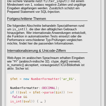
Die sichere Variante nutzt
filter_input()
mit einem
Mindestwert von 1, sodass negative Zahlen und ungültige
Eingaben abgefangen werden. Zusätzlich schützt ein
Prepared Statement vor SQL-Injection.
Fortgeschrittene Themen
Die folgenden Abschnitte behandeln Spezialthemen rund
um
is_int()
, die über den alltäglichen Gebrauch
hinausgehen. Wer internationale Anwendungen entwickelt,
die Funktion in automatisierten Tests einsetzt oder die
Performance verschiedener Typ-Prüfungen vergleichen
möchte, findet hier die passenden Informationen.
Internationalisierung & Unicode-Ziffern
Web-Apps im arabischen Sprachraum erhalten Eingaben
wie "٣٢" (arabisch-indische 32). ctype_digit() verneint,
is_numeric() akzeptiert, vorausgesetzt ICU-Bibliothek ist
aktiv. Sicher ist:
$fmt
=
new
NumberFormatter
(
'ar_EG'
,
NumberFormatter
::
DECIMAL
)
;
if
(
(
$val
=
$fmt
->
parse
(
$in
)
)
!==
false
&&
is_int
(
$val
)
)
{
 … 
}