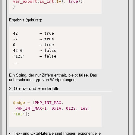
var_export
(
is_int
(
$v
)
,
true
)
)
;
}
Ergebnis (gekürzt):
42         → true

-7         → true

0          → true

42.0       → false

'123'      → false

...
Ein String, der nur Ziffern enthält, bleibt
false
. Das
unterscheidet Typ- von Wertprüfungen.
2. Grenz- und Sonderfälle
$edge
=
[
PHP_INT_MAX
,
PHP_INT_MAX
+
1
,
0x1A
,
0123
,
1e3
,
'1e3'
]
;
Hex- und Oktal-Literale sind Integer; exponentielle