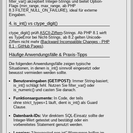
filter_var() akzeptiert Integer-Strings und bietet Option-
Flags (min_range, max_range, ab PHP
8.3 FILTER_NULL_ON_FAILURE), ideal für externe
Eingaben.
4. is_int() vs ctype_digit()
ctype_digit() prüft
ASCII-Ziffern
‐Strings. Ab PHP 8.1 wirft
es TypeError bei Nicht-Strings, ab 8.2 gelten Unicode-
Ziffern nicht mehr (
Backward Incompatible Changes - PHP
8.1 - GitHub Pages
).
Häufige Anwendungsfälle & Praxis-Tipps
Die folgenden Anwendungsfälle zeigen typische
Situationen, in denen is_int() sinnvoll eingesetzt oder
bewusst vermieden werden sollte.
Benutzereingaben (GET/POST):
Immer String‐basiert;
is_int() schlägt fehl. Nutzen Sie filter_var() oder
is_numeric() und casten Sie danach.
Funktionsargumente:
In Code, der teils
ohne strict_types=1 läuft, dient is_int() als Guard
Clause.
Datenbank-IDs:
Vor direktem SQL-Einsatz sollte der
Integer-Wert getestet und bestätigt oder ein
vorbereitetes Statement genutzt werden.
Logging:
“Unexpected non-int” Warnungen helfen im