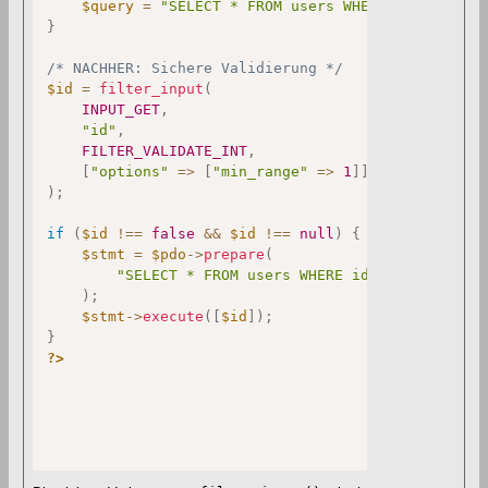
$query
=
"SELECT * FROM users WHERE id = "
.
$
}
/* NACHHER: Sichere Validierung */
$id
=
filter_input
(
INPUT_GET
,
"id"
,
FILTER_VALIDATE_INT
,
[
"options"
=>
[
"min_range"
=>
1
]
]
)
;
if
(
$id
!==
false
&&
$id
!==
null
)
{
$stmt
=
$pdo
->
prepare
(
"SELECT * FROM users WHERE id = ?"
)
;
$stmt
->
execute
(
[
$id
]
)
;
}
?>