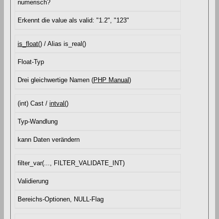
numerisch?
Erkennt die value als valid: "1.2", "123"
is_float()
/ Alias is_real()
Float-Typ
Drei gleichwertige Namen (
PHP Manual
)
(int) Cast /
intval()
Typ-Wandlung
kann Daten verändern
filter_var(..., FILTER_VALIDATE_INT)
Validierung
Bereichs-Optionen, NULL-Flag