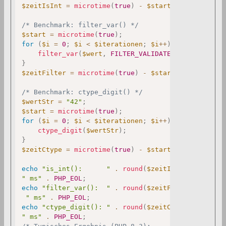
$zeitIsInt
=
microtime
(
true
)
-
$start
;
/* Benchmark: filter_var() */
$start
=
microtime
(
true
)
;
for
(
$i
=
0
;
$i
<
$iterationen
;
$i
++
)
{
filter_var
(
$wert
,
FILTER_VALIDATE_INT
)
;
}
$zeitFilter
=
microtime
(
true
)
-
$start
;
/* Benchmark: ctype_digit() */
$wertStr
=
"42"
;
$start
=
microtime
(
true
)
;
for
(
$i
=
0
;
$i
<
$iterationen
;
$i
++
)
{
ctype_digit
(
$wertStr
)
;
}
$zeitCtype
=
microtime
(
true
)
-
$start
;
echo
"is_int():      "
.
round
(
$zeitIsInt
*
1000
,
" ms"
.
PHP_EOL
;
echo
"filter_var():  "
.
round
(
$zeitFilter
*
1000
,
" ms"
.
PHP_EOL
;
echo
"ctype_digit(): "
.
round
(
$zeitCtype
*
1000
,
" ms"
.
PHP_EOL
;