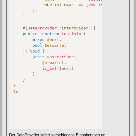
"PHP_INT_MAX"
=>
[
PHP_INT_MAX
,
true
]
,
]
;
}
#[
DataProvider
(
"intProvider"
)
]
public
function
testIsInt
(
mixed
$wert
,
bool
$erwartet
)
:
void
{
$this
->
assertSame
(
$erwartet
,
is_int
(
$wert
)
)
;
}
}
?>
Der DataProvider liefert verschiedene Eingabetypen an