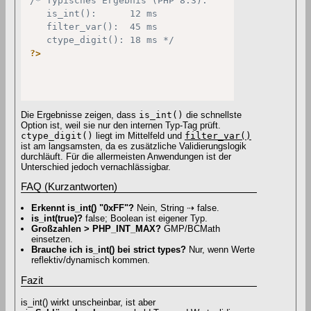
/* Typisches Ergebnis (PHP 8.3):

   is_int():      12 ms

   filter_var():  45 ms

   ctype_digit(): 18 ms */
?>
Die Ergebnisse zeigen, dass
is_int()
die schnellste
Option ist, weil sie nur den internen Typ-Tag prüft.
ctype_digit()
liegt im Mittelfeld und
filter_var()
ist am langsamsten, da es zusätzliche Validierungslogik
durchläuft. Für die allermeisten Anwendungen ist der
Unterschied jedoch vernachlässigbar.
FAQ (Kurzantworten)
Erkennt is_int() "0xFF"?
Nein, String ⇢ false.
is_int(true)?
false; Boolean ist eigener Typ.
Großzahlen > PHP_INT_MAX?
GMP/BCMath
einsetzen.
Brauche ich is_int() bei strict types?
Nur, wenn Werte
reflektiv/dynamisch kommen.
Fazit
is_int() wirkt unscheinbar, ist aber