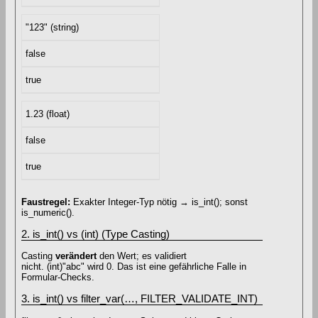
"123" (string)
false
true
1.23 (float)
false
true
Faustregel:
Exakter Integer-Typ nötig → is_int(); sonst
is_numeric().
2. is_int() vs (int) (Type Casting)
Casting
verändert
den Wert; es validiert
nicht. (int)"abc" wird 0. Das ist eine gefährliche Falle in
Formular-Checks.
3. is_int() vs filter_var(…, FILTER_VALIDATE_INT)