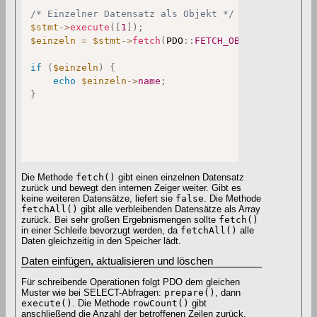
/* Einzelner Datensatz als Objekt */
$stmt
->
execute
(
[
1
]
)
;
$einzeln
=
$stmt
->
fetch
(
PDO
::
FETCH_OBJ
)
;
if
(
$einzeln
)
{
echo
$einzeln
->
name
;
}
Die Methode
fetch()
gibt einen einzelnen Datensatz
zurück und bewegt den internen Zeiger weiter. Gibt es
keine weiteren Datensätze, liefert sie
false
. Die Methode
fetchAll()
gibt alle verbleibenden Datensätze als Array
zurück. Bei sehr großen Ergebnismengen sollte
fetch()
in einer Schleife bevorzugt werden, da
fetchAll()
alle
Daten gleichzeitig in den Speicher lädt.
Daten einfügen, aktualisieren und löschen
Für schreibende Operationen folgt PDO dem gleichen
Muster wie bei SELECT-Abfragen:
prepare()
, dann
execute()
. Die Methode
rowCount()
gibt
anschließend die Anzahl der betroffenen Zeilen zurück.