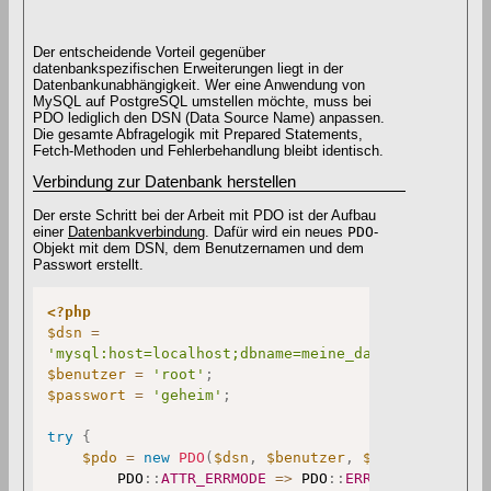
Der entscheidende Vorteil gegenüber
datenbankspezifischen Erweiterungen liegt in der
Datenbankunabhängigkeit. Wer eine Anwendung von
MySQL auf PostgreSQL umstellen möchte, muss bei
PDO lediglich den DSN (Data Source Name) anpassen.
Die gesamte Abfragelogik mit Prepared Statements,
Fetch-Methoden und Fehlerbehandlung bleibt identisch.
Verbindung zur Datenbank herstellen
Der erste Schritt bei der Arbeit mit PDO ist der Aufbau
einer
Datenbankverbindung
. Dafür wird ein neues
PDO
-
Objekt mit dem DSN, dem Benutzernamen und dem
Passwort erstellt.
<?php
$dsn
=
'mysql:host=localhost;dbname=meine_datenbank;chars
$benutzer
=
'root'
;
$passwort
=
'geheim'
;
try
{
$pdo
=
new
PDO
(
$dsn
,
$benutzer
,
$passwort
,
[
PDO
::
ATTR_ERRMODE
=>
PDO
::
ERRMODE_EXCEPTIO