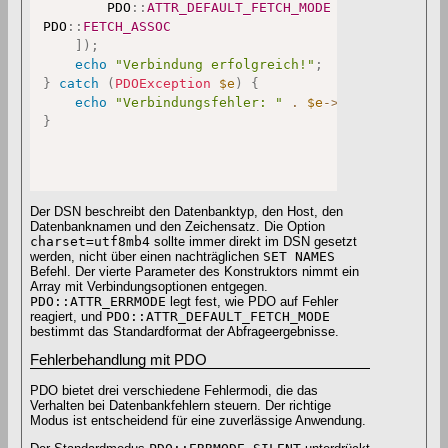
PDO
::
ATTR_DEFAULT_FETCH_MODE
=>
PDO
::
FETCH_ASSOC
]
)
;
echo
"Verbindung erfolgreich!"
;
}
catch
(
PDOException
$e
)
{
echo
"Verbindungsfehler: "
.
$e
->
getMessage
(
)
;
}
Der DSN beschreibt den Datenbanktyp, den Host, den
Datenbanknamen und den Zeichensatz. Die Option
charset=utf8mb4
sollte immer direkt im DSN gesetzt
werden, nicht über einen nachträglichen
SET NAMES
Befehl. Der vierte Parameter des Konstruktors nimmt ein
Array mit Verbindungsoptionen entgegen.
PDO::ATTR_ERRMODE
legt fest, wie PDO auf Fehler
reagiert, und
PDO::ATTR_DEFAULT_FETCH_MODE
bestimmt das Standardformat der Abfrageergebnisse.
Fehlerbehandlung mit PDO
PDO bietet drei verschiedene Fehlermodi, die das
Verhalten bei Datenbankfehlern steuern. Der richtige
Modus ist entscheidend für eine zuverlässige Anwendung.