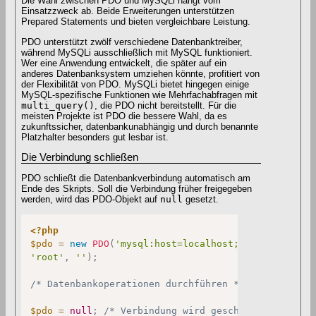
Die Wahl zwischen PDO und MySQLi hängt vom
Einsatzzweck ab. Beide Erweiterungen unterstützen
Prepared Statements und bieten vergleichbare Leistung.
PDO unterstützt zwölf verschiedene Datenbanktreiber,
während MySQLi ausschließlich mit MySQL funktioniert.
Wer eine Anwendung entwickelt, die später auf ein
anderes Datenbanksystem umziehen könnte, profitiert von
der Flexibilität von PDO. MySQLi bietet hingegen einige
MySQL-spezifische Funktionen wie Mehrfachabfragen mit
multi_query()
, die PDO nicht bereitstellt. Für die
meisten Projekte ist PDO die bessere Wahl, da es
zukunftssicher, datenbankunabhängig und durch benannte
Platzhalter besonders gut lesbar ist.
Die Verbindung schließen
PDO schließt die Datenbankverbindung automatisch am
Ende des Skripts. Soll die Verbindung früher freigegeben
werden, wird das PDO-Objekt auf
null
gesetzt.
<?php
$pdo
=
new
PDO
(
'mysql:host=localhost;dbname=test'
,
'root'
,
''
)
;
/* Datenbankoperationen durchführen */
$pdo
=
null
;
/* Verbindung wird geschlossen */