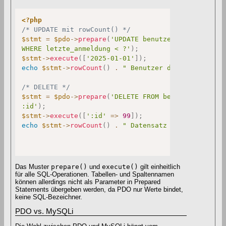
<?php
/* UPDATE mit rowCount() */
$stmt
=
$pdo
->
prepare
(
'UPDATE benutzer SET aktiv = 
WHERE letzte_anmeldung < ?'
)
;
$stmt
->
execute
(
[
'2025-01-01'
]
)
;
echo
$stmt
->
rowCount
(
)
.
" Benutzer deaktiviert."
;
/* DELETE */
$stmt
=
$pdo
->
prepare
(
'DELETE FROM benutzer WHERE i
:id'
)
;
$stmt
->
execute
(
[
':id'
=>
99
]
)
;
echo
$stmt
->
rowCount
(
)
.
" Datensatz entfernt."
;
Das Muster
prepare()
und
execute()
gilt einheitlich
für alle SQL-Operationen. Tabellen- und Spaltennamen
können allerdings nicht als Parameter in Prepared
Statements übergeben werden, da PDO nur Werte bindet,
keine SQL-Bezeichner.
PDO vs. MySQLi