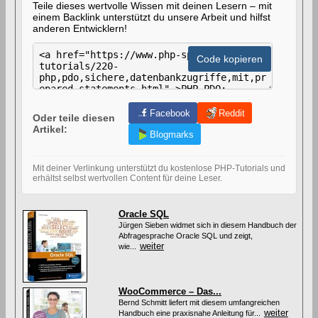
Teile dieses wertvolle Wissen mit deinen Lesern – mit
einem Backlink unterstützt du unsere Arbeit und hilfst
anderen Entwicklern!
H
T
Code kopieren
M
L
-
C
o
Facebook
Reddit
Oder teile diesen
d
Artikel:
e
Blogmarks
z
u
m
Mit deiner Verlinkung unterstützt du kostenlose PHP-Tutorials und
V
erhältst selbst wertvollen Content für deine Leser.
e
r
l
Oracle SQL
i
Jürgen Sieben widmet sich in diesem Handbuch der
n
Abfragesprache Oracle SQL und zeigt,
k
weiter
wie...
e
n
d
i
WooCommerce – Das...
e
s
Bernd Schmitt liefert mit diesem umfangreichen
weiter
e
Handbuch eine praxisnahe Anleitung für...