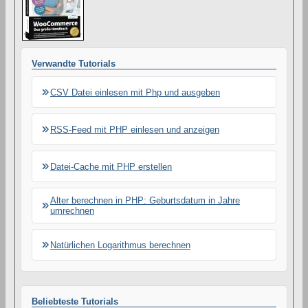
s
A
r
t
i
k
Verwandte Tutorials
e
l
s
CSV Datei einlesen mit Php und ausgeben
RSS-Feed mit PHP einlesen und anzeigen
Datei-Cache mit PHP erstellen
Alter berechnen in PHP: Geburtsdatum in Jahre
umrechnen
Natürlichen Logarithmus berechnen
Beliebteste Tutorials