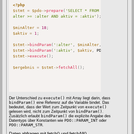
<?php
$stmt
=
$pdo
->
prepare
(
'SELECT * FROM benutzer WHERE
alter >= :alter AND aktiv = :aktiv'
)
;
$minAlter
=
18
;
$aktiv
=
1
;
$stmt
->
bindParam
(
':alter'
,
$minAlter
,
PDO
::
PARAM_I
$stmt
->
bindParam
(
':aktiv'
,
$aktiv
,
PDO
::
PARAM_INT
)
$stmt
->
execute
(
)
;
$ergebnis
=
$stmt
->
fetchAll
(
)
;
Der Unterschied zu
execute()
mit Array liegt darin, dass
bindParam()
eine Referenz auf die Variable bindet. Das
bedeutet, dass der Wert zum Zeitpunkt von
execute()
gelesen wird, nicht zum Zeitpunkt von
bindParam()
.
Zusätzlich erlaubt
bindParam()
die explizite Angabe des
Datentyps über Konstanten wie
PDO::PARAM_INT
oder
PDO::PARAM_STR
.
Daten abfragen mit fetch() und fetchAll()