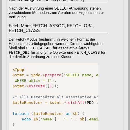
Nach der Ausführung einer SELECT-Anweisung stehen
verschiedene Methoden zum Abrufen der Ergebnisse zur
Verfügung.
Fetch-Modi: FETCH_ASSOC, FETCH_OBJ,
FETCH_CLASS
Der Fetch-Modus bestimmt, in welchem Format die
Ergebnisse zurückgegeben werden. Die drei wichtigsten
Modi sind
FETCH_ASSOC
für assoziative Arrays,
FETCH_OBJ
für anonyme Objekte und
FETCH_CLASS
für
die direkte Zuordnung zu einer Klasse.
<?php
$stmt
=
$pdo
->
prepare
(
'SELECT name, email FROM benu
 WHERE aktiv = ?'
)
;
$stmt
->
execute
(
[
1
]
)
;
/* Alle Datensätze als assoziative Arrays */
$alleBenutzer
=
$stmt
->
fetchAll
(
PDO
::
FETCH_ASSOC
)
;
foreach
(
$alleBenutzer
as
$b
)
{
echo
$b
[
'name'
]
.
": "
.
$b
[
'email'
]
;
}