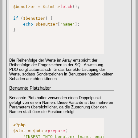
$benutzer
=
$stmt
->
fetch
(
)
;
if
(
$benutzer
)
{
echo
$benutzer
[
'name'
]
;
}
Die Reihenfolge der Werte im Array entspricht der
Reihenfolge der Fragezeichen in der SQL-Anweisung.
PDO sorgt automatisch für das korrekte Escaping der
Werte, sodass Sonderzeichen in Benutzereingaben keinen
Schaden anrichten können.
Benannte Platzhalter
Benannte Platzhalter verwenden einen Doppelpunkt
gefolgt von einem Namen. Diese Variante ist bei mehreren
Parametern übersichtlicher, da die Zuordnung über den
Namen statt über die Position erfolgt.
<?php
$stmt
=
$pdo
->
prepare
(
'INSERT INTO benutzer (name, email) VALUES (:na