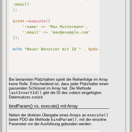
:email)'
)
;
$stmt
->
execute
(
[
':name'
=>
'Max Mustermann'
,
':email'
=>
'max@example.com'
]
)
;
echo
"Neuer Benutzer mit ID "
.
$pdo
->
lastInsertId
Bei benannten Platzhaltern spielt die Reihenfolge im Array
keine Rolle. Entscheidend ist, dass jeder Platzhalter einen
passenden Schlüssel im Array hat. Die Methode
lastInsertId()
gibt die ID des zuletzt eingefügten
Datensatzes zurück.
bindParam() vs. execute() mit Array
Neben der direkten Übergabe eines Arrays an
execute()
bietet PDO die Methode
bindParam()
, mit der einzelne
Parameter vor der Ausführung gebunden werden.