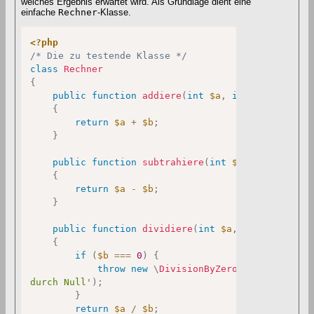
welches Ergebnis erwartet wird. Als Grundlage dient eine
einfache
Rechner
-Klasse.
<?php
/* Die zu testende Klasse */
class
Rechner
{
public
function
addiere
(
int
$a
,
int
$b
)
:
int
{
return
$a
+
$b
;
}
public
function
subtrahiere
(
int
$a
,
int
$b
)
:
i
{
return
$a
-
$b
;
}
public
function
dividiere
(
int
$a
,
int
$b
)
:
flo
{
if
(
$b
===
0
)
{
throw
new
\
DivisionByZeroError
(
'Divisio
durch Null'
)
;
}
return
$a
/
$b
;