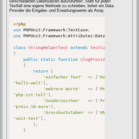
verschiedenen Datensätzen auszuführen. Statt für jeden
Testfall eine eigene Methode zu schreiben, liefert ein Data
Provider die Eingabe- und Erwartungswerte als Array.
<?php
use
PHPUnit
\
Framework
\
TestCase
;
use
PHPUnit
\
Framework
\
Attributes
\
DataProvider
;
class
StringHelperTest
extends
TestCase
{
public
static
function
slugProvider
(
)
:
array
{
return
[
'einfacher Text'
=>
[
'Hallo Welt'
,
'hallo-welt'
]
,
'mehrere Worte'
=>
[
'PHP ist toll'
,
'php-ist-toll'
]
,
'Sonderzeichen'
=>
[
'Preis: 10 Euro'
'preis-10-euro'
]
,
'Grossbuchstaben'
=>
[
'UNIT TEST'
,
'unit-test'
]
,
]
;
}