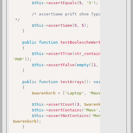
$this
->
assertEquals
(
5
,
'5'
)
;
/* assertSame prüft ohne Typumwandlung (str
 */
$this
->
assertSame
(
5
,
5
)
;
}
public
function
testBoolescheWerte
(
)
:
void
{
$this
->
assertTrue
(
str_contains
(
'PHPUnit'
,
'PHP'
)
)
;
$this
->
assertFalse
(
empty
(
[
1
,
2
,
3
]
)
)
;
}
public
function
testArrays
(
)
:
void
{
$warenkorb
=
[
'Laptop'
,
'Maus'
,
'Tastatur'
$this
->
assertCount
(
3
,
$warenkorb
)
;
$this
->
assertContains
(
'Maus'
,
$warenkorb
)
;
$this
->
assertNotContains
(
'Monitor'
,
$warenkorb
)
;
}