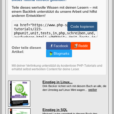
Teile dieses wertvolle Wissen mit deinen Lesern – mit
einem Backlink unterstützt du unsere Arbeit und hilfst
anderen Entwicklern!
H
T
Code kopieren
M
L
-
C
o
Facebook
Reddit
Oder teile diesen
d
Artikel:
e
Blogmarks
z
u
m
Mit deiner Verlinkung unterstützt du kostenlose PHP-Tutorials und
V
erhältst selbst wertvollen Content für deine Leser.
e
r
l
Einstieg in Linux...
i
Dirk Becker richtet sich mit diesem Buch an alle, die
n
weiter
den Umstieg auf Linux Mint wagen...
k
e
n
d
i
Einstieg in SQL
e
s
Michael Laube vermittelt in diesem Buch den