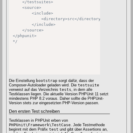
    </testsuites>

    <source>

        <include>

            <directory>src</directory>

        </include>

    </source>

</phpunit>

*/
Die Einstellung
bootstrap
sorgt dafür, dass der
Composer-Autoloader geladen wird. Die
testsuite
verweist auf das Verzeichnis
tests
, in dem alle
Testklassen liegen. Die aktuelle Version PHPUnit 11 setzt
mindestens PHP 8.2 voraus. Daher sollte die PHPUnit-
Version stets zur eingesetzten PHP-Version passen.
Den ersten Test schreiben
Testklassen in PHPUnit erben von
PHPUnit\Framework\TestCase
. Jede Testmethode
beginnt mit dem Präfix
test
und gibt über Assertions an,