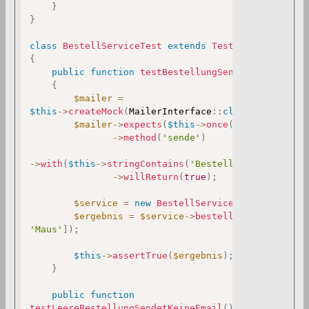
}
}
class
BestellServiceTest
extends
TestCase
{
public
function
testBestellungSendetEmail
(
)
:
v
{
$mailer
=
$this
->
createMock
(
MailerInterface
::
class
)
;
$mailer
->
expects
(
$this
->
once
(
)
)
->
method
(
'sende'
)
->
with
(
$this
->
stringContains
(
'Bestellung'
)
)
->
willReturn
(
true
)
;
$service
=
new
BestellService
(
$mailer
)
;
$ergebnis
=
$service
->
bestellen
(
[
'Laptop'
,
'Maus'
]
)
;
$this
->
assertTrue
(
$ergebnis
)
;
}
public
function
testLeereBestellungSendetKeineEmail
(
)
:
void