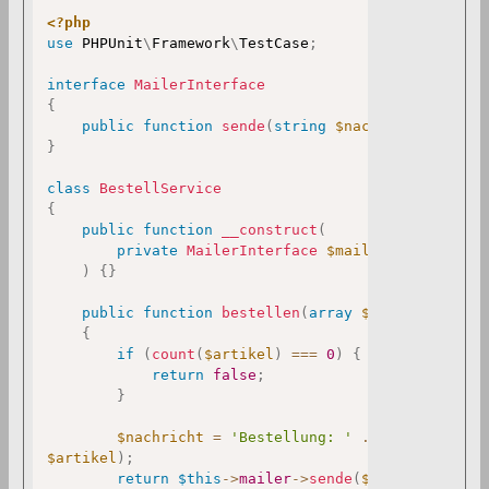
<?php
use
PHPUnit
\
Framework
\
TestCase
;
interface
MailerInterface
{
public
function
sende
(
string
$nachricht
)
:
bool
}
class
BestellService
{
public
function
__construct
(
private
MailerInterface
$mailer
)
{
}
public
function
bestellen
(
array
$artikel
)
:
boo
{
if
(
count
(
$artikel
)
===
0
)
{
return
false
;
}
$nachricht
=
'Bestellung: '
.
implode
(
', '
$artikel
)
;
return
$this
->
mailer
->
sende
(
$nachricht
)
;