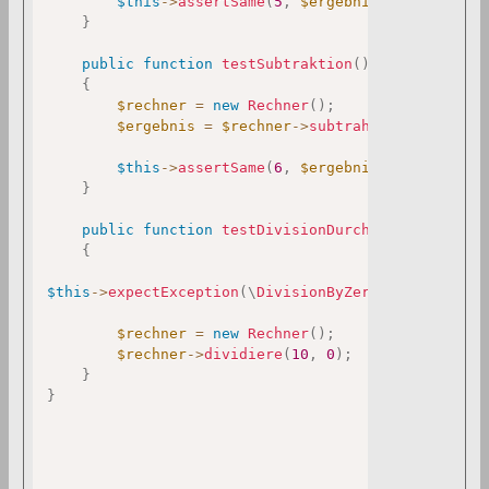
$this
->
assertSame
(
5
,
$ergebnis
)
;
}
public
function
testSubtraktion
(
)
:
void
{
$rechner
=
new
Rechner
(
)
;
$ergebnis
=
$rechner
->
subtrahiere
(
10
,
4
)
;
$this
->
assertSame
(
6
,
$ergebnis
)
;
}
public
function
testDivisionDurchNull
(
)
:
void
{
$this
->
expectException
(
\
DivisionByZeroError
::
class
$rechner
=
new
Rechner
(
)
;
$rechner
->
dividiere
(
10
,
0
)
;
}
}