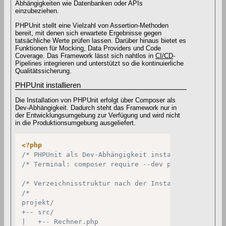
Abhängigkeiten wie Datenbanken oder APIs
einzubeziehen.
PHPUnit stellt eine Vielzahl von Assertion-Methoden
bereit, mit denen sich erwartete Ergebnisse gegen
tatsächliche Werte prüfen lassen. Darüber hinaus bietet es
Funktionen für Mocking, Data Providers und Code
Coverage. Das Framework lässt sich nahtlos in
CI/CD
-
Pipelines integrieren und unterstützt so die kontinuierliche
Qualitätssicherung.
PHPUnit installieren
Die Installation von PHPUnit erfolgt über Composer als
Dev-Abhängigkeit. Dadurch steht das Framework nur in
der Entwicklungsumgebung zur Verfügung und wird nicht
in die Produktionsumgebung ausgeliefert.
<?php
/* PHPUnit als Dev-Abhängigkeit installieren */
/* Terminal: composer require --dev phpunit/phpuni
/* Verzeichnisstruktur nach der Installation */
/*

projekt/

+-- src/

|   +-- Rechner.php
