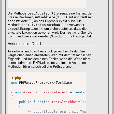
Die Methode
testAddition()
erzeugt eine Instanz der
Klasse
Rechner
, ruft
addiere(2, 3)
auf und prüft mit
assertSame()
, ob das Ergebnis exakt
5
ist. Die
Methode
testDivisionDurchNull()
verwendet
expectException()
, um sicherzustellen, dass die
erwartete Exception geworfen wird. Der Test wird über die
Kommandozeile mit
vendor/bin/phpunit
ausgeführt.
Assertions im Detail
Assertions sind das Herzstück jedes Unit Tests. Sie
vergleichen einen erwarteten Wert mit dem tatsächlichen
Ergebnis und melden einen Fehler, wenn die Werte nicht
übereinstimmen. PHPUnit bietet zahlreiche Assertion-
Methoden für unterschiedliche Prüfszenarien.
<?php
use
PHPUnit
\
Framework
\
TestCase
;
class
AssertionBeispieleTest
extends
TestCase
{
public
function
testGleichheit
(
)
:
void
{
/* assertEquals prüft mit Typumwandlung */