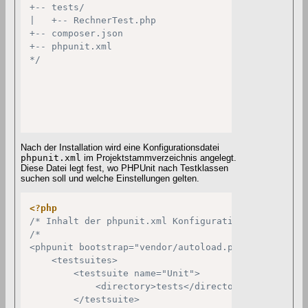
+-- tests/

|   +-- RechnerTest.php

+-- composer.json

+-- phpunit.xml

*/
Nach der Installation wird eine Konfigurationsdatei
phpunit.xml
im Projektstammverzeichnis angelegt.
Diese Datei legt fest, wo PHPUnit nach Testklassen
suchen soll und welche Einstellungen gelten.
<?php
/* Inhalt der phpunit.xml Konfigurationsdatei */
/*

<phpunit bootstrap="vendor/autoload.php">

    <testsuites>

        <testsuite name="Unit">

            <directory>tests</directory>

        </testsuite>
