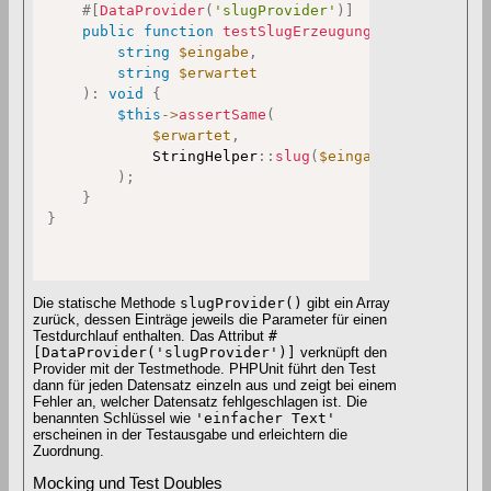
#[
DataProvider
(
'slugProvider'
)
]
public
function
testSlugErzeugung
(
string
$eingabe
,
string
$erwartet
)
:
void
{
$this
->
assertSame
(
$erwartet
,
StringHelper
::
slug
(
$eingabe
)
)
;
}
}
Die statische Methode
slugProvider()
gibt ein Array
zurück, dessen Einträge jeweils die Parameter für einen
Testdurchlauf enthalten. Das Attribut
#
[DataProvider('slugProvider')]
verknüpft den
Provider mit der Testmethode. PHPUnit führt den Test
dann für jeden Datensatz einzeln aus und zeigt bei einem
Fehler an, welcher Datensatz fehlgeschlagen ist. Die
benannten Schlüssel wie
'einfacher Text'
erscheinen in der Testausgabe und erleichtern die
Zuordnung.
Mocking und Test Doubles