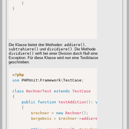
}
}
Die Klasse bietet drei Methoden:
addiere()
,
subtrahiere()
und
dividiere()
. Die Methode
dividiere()
wirft bei einer Division durch Null eine
Exception. Für diese Klasse wird nun eine Testklasse
geschrieben.
<?php
use
PHPUnit
\
Framework
\
TestCase
;
class
RechnerTest
extends
TestCase
{
public
function
testAddition
(
)
:
void
{
$rechner
=
new
Rechner
(
)
;
$ergebnis
=
$rechner
->
addiere
(
2
,
3
)
;