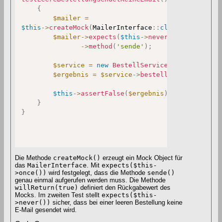
{
$mailer
=
$this
->
createMock
(
MailerInterface
::
class
)
;
$mailer
->
expects
(
$this
->
never
(
)
)
->
method
(
'sende'
)
;
$service
=
new
BestellService
(
$mailer
)
;
$ergebnis
=
$service
->
bestellen
(
[
]
)
;
$this
->
assertFalse
(
$ergebnis
)
;
}
}
Die Methode
createMock()
erzeugt ein Mock Object für
das
MailerInterface
. Mit
expects($this-
>once())
wird festgelegt, dass die Methode
sende()
genau einmal aufgerufen werden muss. Die Methode
willReturn(true)
definiert den Rückgabewert des
Mocks. Im zweiten Test stellt
expects($this-
>never())
sicher, dass bei einer leeren Bestellung keine
E-Mail gesendet wird.