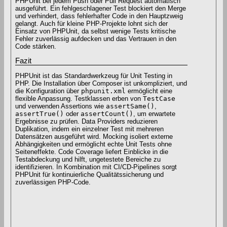
PHPUnit bei jedem Push oder Pull Request automatisch
ausgeführt. Ein fehlgeschlagener Test blockiert den Merge
und verhindert, dass fehlerhafter Code in den Hauptzweig
gelangt. Auch für kleine PHP-Projekte lohnt sich der
Einsatz von PHPUnit, da selbst wenige Tests kritische
Fehler zuverlässig aufdecken und das Vertrauen in den
Code stärken.
Fazit
PHPUnit ist das Standardwerkzeug für Unit Testing in
PHP. Die Installation über Composer ist unkompliziert, und
die Konfiguration über
phpunit.xml
ermöglicht eine
flexible Anpassung. Testklassen erben von
TestCase
und verwenden Assertions wie
assertSame()
,
assertTrue()
oder
assertCount()
, um erwartete
Ergebnisse zu prüfen. Data Providers reduzieren
Duplikation, indem ein einzelner Test mit mehreren
Datensätzen ausgeführt wird. Mocking isoliert externe
Abhängigkeiten und ermöglicht echte Unit Tests ohne
Seiteneffekte. Code Coverage liefert Einblicke in die
Testabdeckung und hilft, ungetestete Bereiche zu
identifizieren. In Kombination mit CI/CD-Pipelines sorgt
PHPUnit für kontinuierliche Qualitätssicherung und
zuverlässigen PHP-Code.