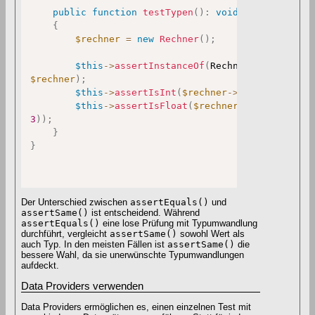
public
function
testTypen
(
)
:
void
{
$rechner
=
new
Rechner
(
)
;
$this
->
assertInstanceOf
(
Rechner
::
class
,
$rechner
)
;
$this
->
assertIsInt
(
$rechner
->
addiere
(
1
,
2
)
$this
->
assertIsFloat
(
$rechner
->
dividiere
(
1
3
)
)
;
}
}
Der Unterschied zwischen
assertEquals()
und
assertSame()
ist entscheidend. Während
assertEquals()
eine lose Prüfung mit Typumwandlung
durchführt, vergleicht
assertSame()
sowohl Wert als
auch Typ. In den meisten Fällen ist
assertSame()
die
bessere Wahl, da sie unerwünschte Typumwandlungen
aufdeckt.
Data Providers verwenden
Data Providers ermöglichen es, einen einzelnen Test mit