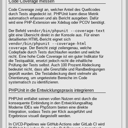
Code Coverage messen
Code Coverage zeigt an, welcher Anteil des Quellcodes
durch Tests abgedeckt ist. PHPUnit kann diese Metrik
automatisch erfassen und als Bericht ausgeben. Dafür
wird eine PHP-Extension wie Xdebug oder PCOV benötigt.
Der Befehl
vendor/bin/phpunit --coverage-text
gibt eine Übersicht direkt in der Konsole aus. Für einen
detaillierten HTML-Bericht eignet sich
vendor/bin/phpunit --coverage-html
coverage
. Der Bericht zeigt zeilengenau, welche
Codepfade durch Tests durchlaufen wurden und welche
nicht. Eine hohe Code Coverage ist ein guter Indikator für
die Testqualität, ersetzt jedoch nicht die inhaltliche
Prüfung der Tests selbst. Auch 100 Prozent Abdeckung
bedeutet nicht, dass alle Grenzfälle und Randbedingungen
geprüft wurden. Die Testabdeckung dient vielmehr als
Orientierung, um ungetestete Bereiche im Code
systematisch zu identifizieren.
PHPUnit in die Entwicklungspraxis integrieren
PHPUnit entfaltet seinen vollen Nutzen erst durch die
konsequente Einbindung in den Entwicklungsalltag.
Moderne IDEs wie PhpStorm bieten eine direkte
Integration, sodass Tests per Klick ausgeführt und
Ergebnisse visuell dargestellt werden.
In CI/CD-Pipelines wie GitHub Actions oder GitLab CI wird