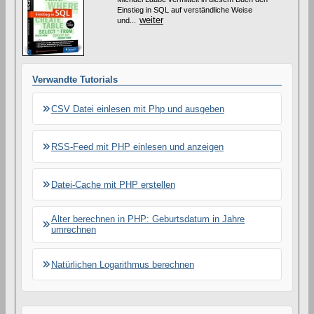
e
Einstieg in SQL auf verständliche Weise
weiter
s
und...
A
r
t
i
k
Verwandte Tutorials
e
l
s
CSV Datei einlesen mit Php und ausgeben
RSS-Feed mit PHP einlesen und anzeigen
Datei-Cache mit PHP erstellen
Alter berechnen in PHP: Geburtsdatum in Jahre
umrechnen
Natürlichen Logarithmus berechnen