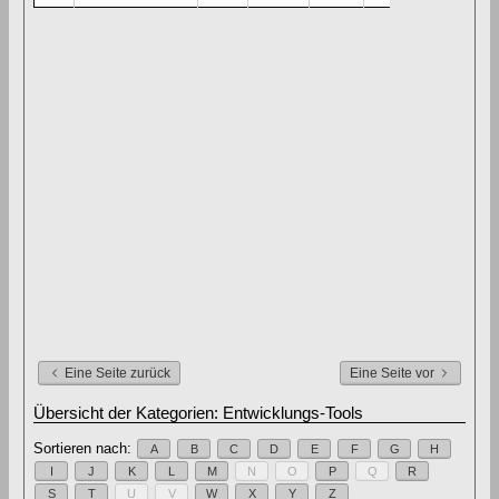
Eine Seite zurück
Eine Seite vor
Übersicht der Kategorien: Entwicklungs-Tools
Sortieren nach:
A
B
C
D
E
F
G
H
I
J
K
L
M
N
O
P
Q
R
S
T
U
V
W
X
Y
Z