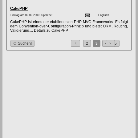
CakePHP
Eintrag am 09.09.2009, Sprache:
Englisch
CakePHP ist eines der etabliertesten PHP-MVC-Frameworks. Es folgt
dem Convention-over-Configuration-Prinzip und bietet ORM, Routing,
Validierung,...
Details zu CakePHP
Suchen!
2
3
4
5