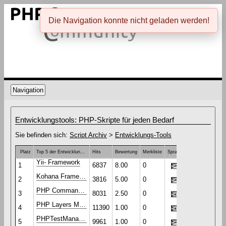
Die Navigation konnte nicht geladen werden!
Navigation
Entwicklungstools: PHP-Skripte für jeden Bedarf
Sie befinden sich:
Script Archiv
>
Entwicklungs-Tools
Platz
Top 5 der Entwicklun...
Hits
Bewertung
Merkliste
Sprache
Yii- Framework
1
6837
8.00
0
Kohana Framework
2
3816
5.00
0
PHP Commander
3
8031
2.50
0
PHP Layers Menu System
4
11390
1.00
0
PHPTestManager
5
9961
1.00
0