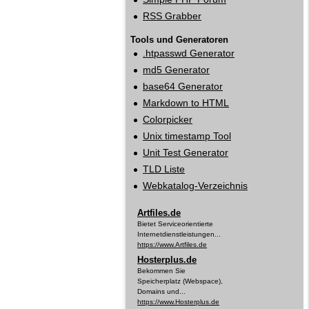
RSS Grabber
Tools und Generatoren
.htpasswd Generator
md5 Generator
base64 Generator
Markdown to HTML
Colorpicker
Unix timestamp Tool
Unit Test Generator
TLD Liste
Webkatalog‑Verzeichnis
Artfiles.de
Bietet Serviceorientierte
Internetdienstleistungen...
https://www.Artfiles.de
Hosterplus.de
Bekommen Sie
Speicherplatz (Webspace),
Domains und...
https://www.Hosterplus.de