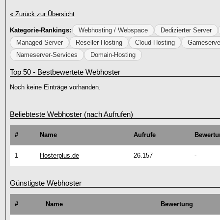
« Zurück zur Übersicht
Kategorie-Rankings:
Webhosting / Webspace
Dedizierter Server
Managed Server
Reseller-Hosting
Cloud-Hosting
Gameserve
Nameserver-Services
Domain-Hosting
Top 50 - Bestbewertete Webhoster
Noch keine Einträge vorhanden.
Beliebteste Webhoster (nach Aufrufen)
#
Name
Aufrufe
Bewertu
1
Hosterplus.de
26.157
-
Günstigste Webhoster
#
Name
Bewertung