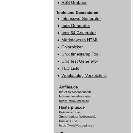
RSS Grabber
Tools und Generatoren
.htpasswd Generator
md5 Generator
base64 Generator
Markdown to HTML
Colorpicker
Unix timestamp Tool
Unit Test Generator
TLD Liste
Webkatalog‑Verzeichnis
Artfiles.de
Bietet Serviceorientierte
Internetdienstleistungen...
https://www.Artfiles.de
Hosterplus.de
Bekommen Sie
Speicherplatz (Webspace),
Domains und...
https://www.Hosterplus.de