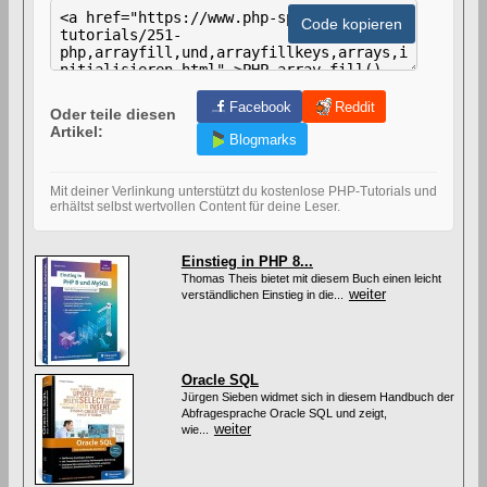
H
T
Code kopieren
M
L
-
C
o
Facebook
Reddit
Oder teile diesen
d
Artikel:
e
Blogmarks
z
u
m
Mit deiner Verlinkung unterstützt du kostenlose PHP-Tutorials und
V
erhältst selbst wertvollen Content für deine Leser.
e
r
l
Einstieg in PHP 8...
i
Thomas Theis bietet mit diesem Buch einen leicht
n
weiter
verständlichen Einstieg in die...
k
e
n
d
i
Oracle SQL
e
s
Jürgen Sieben widmet sich in diesem Handbuch der
e
Abfragesprache Oracle SQL und zeigt,
weiter
s
wie...
A
r
t