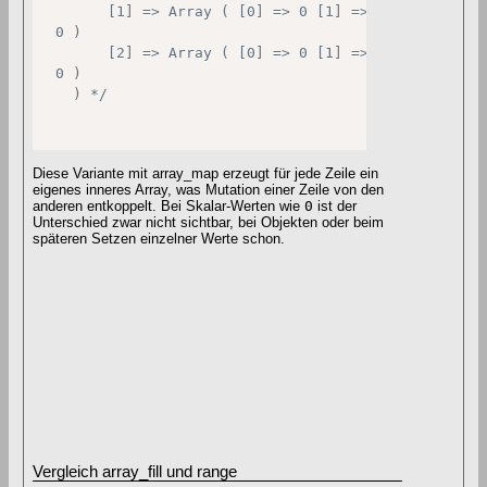
       [1] => Array ( [0] => 0 [1] => 0 [2] => 0 [3
 0 )

       [2] => Array ( [0] => 0 [1] => 0 [2] => 0 [3
 0 )

   ) */
Diese Variante mit array_map erzeugt für jede Zeile ein
eigenes inneres Array, was Mutation einer Zeile von den
anderen entkoppelt. Bei Skalar-Werten wie
0
ist der
Unterschied zwar nicht sichtbar, bei Objekten oder beim
späteren Setzen einzelner Werte schon.
Vergleich array_fill und range