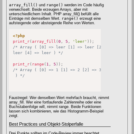
array_fill()
und
range()
werden im Code häufig
verwechselt. Beide erzeugen Arrays, aber mit
unterschiedlichem Inhalt. PHP array_fill() befüllt alle
Einträge mit demselben Wert.
range()
erzeugt eine
aufsteigende oder absteigende Reihe von Werten.
<?php
print_r
(
array_fill
(
0
,
5
,
'leer'
)
)
;
/* Array ( [0] => leer [1] => leer [2] => leer [3] 
leer [4] => leer ) */
print_r
(
range
(
1
,
5
)
)
;
/* Array ( [0] => 1 [1] => 2 [2] => 3 [3] => 4 [4] 
 ) */
Faustregel: Wer denselben Wert mehrfach braucht, nimmt
array_fill. Wer eine fortlaufende Zahlenreihe oder eine
Buchstabenfolge will, nimmt range. Beide Funktionen
lassen sich kombinieren, wie das Histogramm-Beispiel
zeigt.
Best Practices und Objekt-Stolperfalle
Drei Punkte sollten im Code-Review immer beachtet