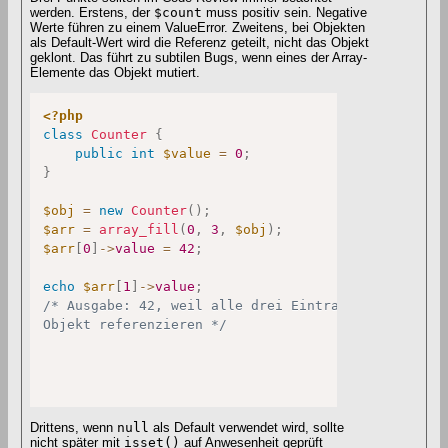
werden. Erstens, der
$count
muss positiv sein. Negative
Werte führen zu einem ValueError. Zweitens, bei Objekten
als Default-Wert wird die Referenz geteilt, nicht das Objekt
geklont. Das führt zu subtilen Bugs, wenn eines der Array-
Elemente das Objekt mutiert.
<?php
class
Counter
{
public
int
$value
=
0
;
}
$obj
=
new
Counter
(
)
;
$arr
=
array_fill
(
0
,
3
,
$obj
)
;
$arr
[
0
]
->
value
=
42
;
echo
$arr
[
1
]
->
value
;
/* Ausgabe: 42, weil alle drei Eintraege dasselbe 

Objekt referenzieren */
Drittens, wenn
null
als Default verwendet wird, sollte
nicht später mit
isset()
auf Anwesenheit geprüft