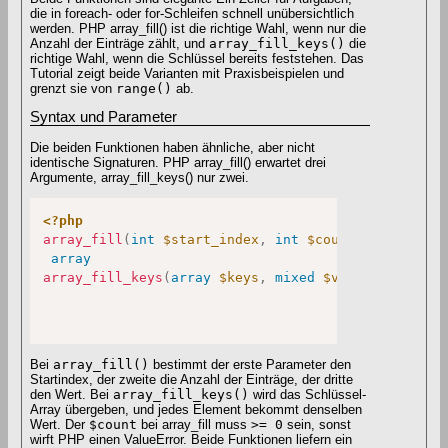
die in foreach- oder for-Schleifen schnell unübersichtlich
werden. PHP array_fill() ist die richtige Wahl, wenn nur die
Anzahl der Einträge zählt, und
array_fill_keys()
die
richtige Wahl, wenn die Schlüssel bereits feststehen. Das
Tutorial zeigt beide Varianten mit Praxisbeispielen und
grenzt sie von
range()
ab.
Syntax und Parameter
Die beiden Funktionen haben ähnliche, aber nicht
identische Signaturen. PHP array_fill() erwartet drei
Argumente, array_fill_keys() nur zwei.
<?php
array_fill
(
int
$start_index
,
int
$count
,
mixed
$va
array
array_fill_keys
(
array
$keys
,
mixed
$value
)
:
array
Bei
array_fill()
bestimmt der erste Parameter den
Startindex, der zweite die Anzahl der Einträge, der dritte
den Wert. Bei
array_fill_keys()
wird das Schlüssel-
Array übergeben, und jedes Element bekommt denselben
Wert. Der
$count
bei array_fill muss
>= 0
sein, sonst
wirft PHP einen ValueError. Beide Funktionen liefern ein