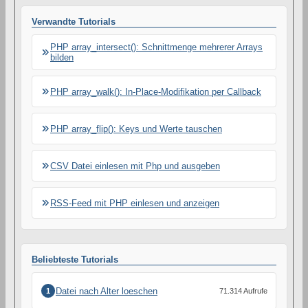
i
k
Verwandte Tutorials
e
l
s
PHP array_intersect(): Schnittmenge mehrerer Arrays
bilden
PHP array_walk(): In-Place-Modifikation per Callback
PHP array_flip(): Keys und Werte tauschen
CSV Datei einlesen mit Php und ausgeben
RSS-Feed mit PHP einlesen und anzeigen
Beliebteste Tutorials
Datei nach Alter loeschen
1
71.314 Aufrufe