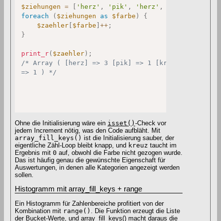
$ziehungen
=
[
'herz'
,
'pik'
,
'herz'
,
'karo'
,
'herz
foreach
(
$ziehungen
as
$farbe
)
{
$zaehler
[
$farbe
]
++
;
}
print_r
(
$zaehler
)
;
/* Array ( [herz] => 3 [pik] => 1 [kreuz] => 0 [kar
=> 1 ) */
Ohne die Initialisierung wäre ein
isset()
-Check vor
jedem Increment nötig, was den Code aufbläht. Mit
array_fill_keys()
ist die Initialisierung sauber, der
eigentliche Zähl-Loop bleibt knapp, und
kreuz
taucht im
Ergebnis mit
0
auf, obwohl die Farbe nicht gezogen wurde.
Das ist häufig genau die gewünschte Eigenschaft für
Auswertungen, in denen alle Kategorien angezeigt werden
sollen.
Histogramm mit array_fill_keys + range
Ein Histogramm für Zahlenbereiche profitiert von der
Kombination mit
range()
. Die Funktion erzeugt die Liste
der Bucket-Werte, und
array_fill_keys() macht daraus die