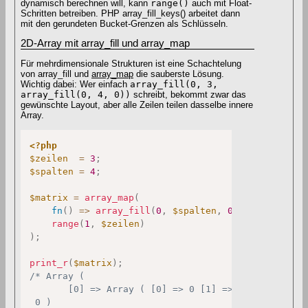
dynamisch berechnen will, kann
range()
auch mit Float-
Schritten betreiben. PHP array_fill_keys() arbeitet dann
mit den gerundeten Bucket-Grenzen als Schlüsseln.
2D-Array mit array_fill und array_map
Für mehrdimensionale Strukturen ist eine Schachtelung
von array_fill und
array_map
die sauberste Lösung.
Wichtig dabei: Wer einfach
array_fill(0, 3,
array_fill(0, 4, 0))
schreibt, bekommt zwar das
gewünschte Layout, aber alle Zeilen teilen dasselbe innere
Array.
<?php
$zeilen
=
3
;
$spalten
=
4
;
$matrix
=
array_map
(
fn
(
)
=>
array_fill
(
0
,
$spalten
,
0
)
,
range
(
1
,
$zeilen
)
)
;
print_r
(
$matrix
)
;
/* Array (

       [0] => Array ( [0] => 0 [1] => 0 [2] => 0 [3
 0 )
