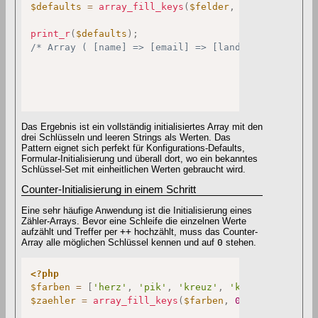
$defaults
=
array_fill_keys
(
$felder
,
''
)
;
print_r
(
$defaults
)
;
/* Array ( [name] => [email] => [land] => ) */
Das Ergebnis ist ein vollständig initialisiertes Array mit den
drei Schlüsseln und leeren Strings als Werten. Das
Pattern eignet sich perfekt für Konfigurations-Defaults,
Formular-Initialisierung und überall dort, wo ein bekanntes
Schlüssel-Set mit einheitlichen Werten gebraucht wird.
Counter-Initialisierung in einem Schritt
Eine sehr häufige Anwendung ist die Initialisierung eines
Zähler-Arrays. Bevor eine Schleife die einzelnen Werte
aufzählt und Treffer per
++
hochzählt, muss das Counter-
Array alle möglichen Schlüssel kennen und auf
0
stehen.
<?php
$farben
=
[
'herz'
,
'pik'
,
'kreuz'
,
'karo'
]
;
$zaehler
=
array_fill_keys
(
$farben
,
0
)
;