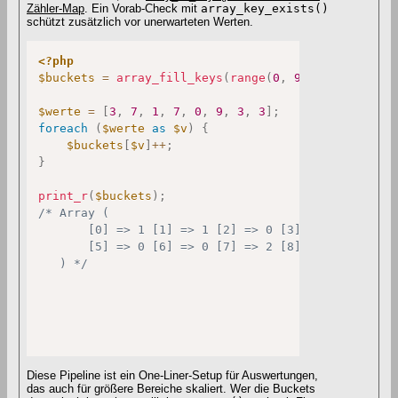
Zähler-Map
. Ein Vorab-Check mit
array_key_exists()
schützt zusätzlich vor unerwarteten Werten.
<?php
$buckets
=
array_fill_keys
(
range
(
0
,
9
)
,
0
)
;
$werte
=
[
3
,
7
,
1
,
7
,
0
,
9
,
3
,
3
]
;
foreach
(
$werte
as
$v
)
{
$buckets
[
$v
]
++
;
}
print_r
(
$buckets
)
;
/* Array (

       [0] => 1 [1] => 1 [2] => 0 [3] => 3 [4] => 0
       [5] => 0 [6] => 0 [7] => 2 [8] => 0 [9] => 1
   ) */
Diese Pipeline ist ein One-Liner-Setup für Auswertungen,
das auch für größere Bereiche skaliert. Wer die Buckets