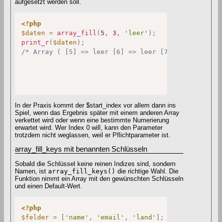
aufgesetzt werden soll.
<?php
$daten
=
array_fill
(
5
,
3
,
'leer'
)
;
print_r
(
$daten
)
;
/* Array ( [5] => leer [6] => leer [7] => leer ) *
In der Praxis kommt der $start_index vor allem dann ins
Spiel, wenn das Ergebnis später mit einem anderen Array
verkettet wird oder wenn eine bestimmte Numerierung
erwartet wird. Wer Index 0 will, kann den Parameter
trotzdem nicht weglassen, weil er Pflichtparameter ist.
array_fill_keys mit benannten Schlüsseln
Sobald die Schlüssel keine reinen Indizes sind, sondern
Namen, ist
array_fill_keys()
die richtige Wahl. Die
Funktion nimmt ein Array mit den gewünschten Schlüsseln
und einen Default-Wert.
<?php
$felder
=
[
'name'
,
'email'
,
'land'
]
;