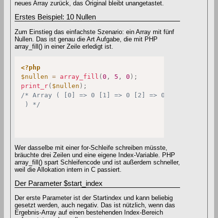
neues Array zurück, das Original bleibt unangetastet.
Erstes Beispiel: 10 Nullen
Zum Einstieg das einfachste Szenario: ein Array mit fünf
Nullen. Das ist genau die Art Aufgabe, die mit PHP
array_fill() in einer Zeile erledigt ist.
<?php
$nullen
=
array_fill
(
0
,
5
,
0
)
;
print_r
(
$nullen
)
;
/* Array ( [0] => 0 [1] => 0 [2] => 0 [3] => 0 [4] 
 ) */
Wer dasselbe mit einer for-Schleife schreiben müsste,
bräuchte drei Zeilen und eine eigene Index-Variable. PHP
array_fill() spart Schleifencode und ist außerdem schneller,
weil die Allokation intern in C passiert.
Der Parameter $start_index
Der erste Parameter ist der Startindex und kann beliebig
gesetzt werden, auch negativ. Das ist nützlich, wenn das
Ergebnis-Array auf einen bestehenden Index-Bereich