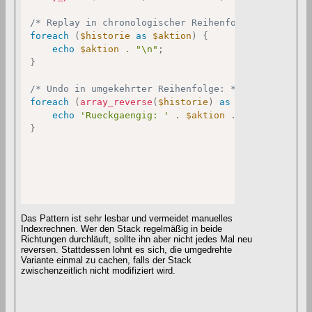
/* Replay in chronologischer Reihenfolge: */
foreach
(
$historie
as
$aktion
)
{
echo
$aktion
.
"\n"
;
}
/* Undo in umgekehrter Reihenfolge: */
foreach
(
array_reverse
(
$historie
)
as
$aktion
)
{
echo
'Rueckgaengig: '
.
$aktion
.
"\n"
;
}
Das Pattern ist sehr lesbar und vermeidet manuelles
Indexrechnen. Wer den Stack regelmäßig in beide
Richtungen durchläuft, sollte ihn aber nicht jedes Mal neu
reversen. Stattdessen lohnt es sich, die umgedrehte
Variante einmal zu cachen, falls der Stack
zwischenzeitlich nicht modifiziert wird.