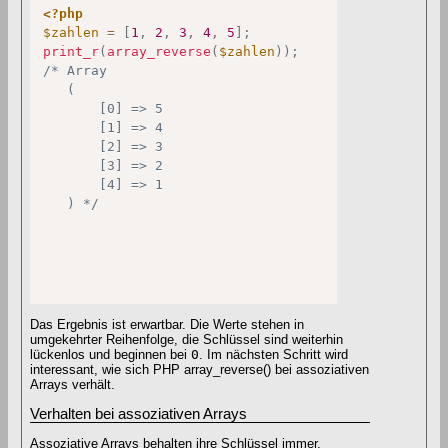
<?php
$zahlen
=
[
1
,
2
,
3
,
4
,
5
]
;
print_r
(
array_reverse
(
$zahlen
)
)
;
/* Array

   (

       [0] => 5

       [1] => 4

       [2] => 3

       [3] => 2

       [4] => 1

   ) */
Das Ergebnis ist erwartbar. Die Werte stehen in
umgekehrter Reihenfolge, die Schlüssel sind weiterhin
lückenlos und beginnen bei
0
. Im nächsten Schritt wird
interessant, wie sich PHP array_reverse() bei assoziativen
Arrays verhält.
Verhalten bei assoziativen Arrays
Assoziative Arrays behalten ihre Schlüssel immer,