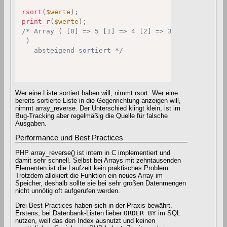
rsort
(
$werte
)
;
print_r
(
$werte
)
;
/* Array ( [0] => 5 [1] => 4 [2] => 3 [3] => 2 [4] 
 )

   absteigend sortiert */
Wer eine Liste sortiert haben will, nimmt rsort. Wer eine
bereits sortierte Liste in die Gegenrichtung anzeigen will,
nimmt array_reverse. Der Unterschied klingt klein, ist im
Bug-Tracking aber regelmäßig die Quelle für falsche
Ausgaben.
Performance und Best Practices
PHP array_reverse() ist intern in C implementiert und
damit sehr schnell. Selbst bei Arrays mit zehntausenden
Elementen ist die Laufzeit kein praktisches Problem.
Trotzdem allokiert die Funktion ein neues Array im
Speicher, deshalb sollte sie bei sehr großen Datenmengen
nicht unnötig oft aufgerufen werden.
Drei Best Practices haben sich in der Praxis bewährt.
Erstens, bei Datenbank-Listen lieber
ORDER BY
im SQL
nutzen, weil das den Index ausnutzt und keinen