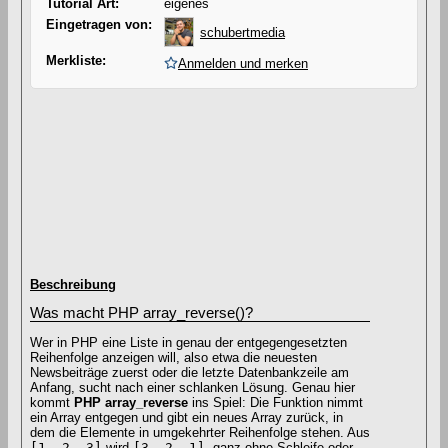
Tutorial Art:
eigenes
Eingetragen von:
schubertmedia
Merkliste:
Anmelden und merken
Beschreibung
Was macht PHP array_reverse()?
Wer in PHP eine Liste in genau der entgegengesetzten
Reihenfolge anzeigen will, also etwa die neuesten
Newsbeiträge zuerst oder die letzte Datenbankzeile am
Anfang, sucht nach einer schlanken Lösung. Genau hier
kommt
PHP array_reverse
ins Spiel: Die Funktion nimmt
ein Array entgegen und gibt ein neues Array zurück, in
dem die Elemente in umgekehrter Reihenfolge stehen. Aus
[1, 2, 3]
wird
[3, 2, 1]
, ganz ohne Schleife oder