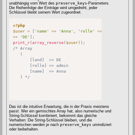
unabhängig vom Wert des
preserve_keys
-Parameters.
Die Reihenfolge der Einträge wird umgedreht, jeder
Schlüssel bleibt seinem Wert zugeordnet.
<?php
$user
=
[
'name'
=>
'Anna'
,
'rolle'
=>
'admin'
,
'la
=>
'DE'
]
;
print_r
(
array_reverse
(
$user
)
)
;
/* Array

   (

       [land]  => DE

       [rolle] => admin

       [name]  => Anna

   ) */
Das ist die intuitive Erwartung, die in der Praxis meistens
passt. Wer ein gemischtes Array hat, also numerische und
String-Schlüssel kombiniert, bekommt das gleiche
Verhalten: Die String-Schlüssel bleiben, und die
numerischen werden je nach
preserve_keys
umindiziert
oder beibehalten.