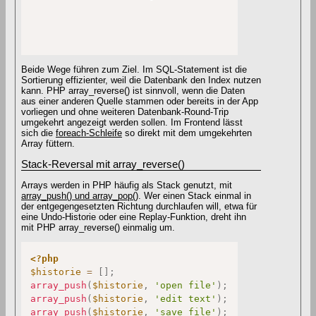
Beide Wege führen zum Ziel. Im SQL-Statement ist die
Sortierung effizienter, weil die Datenbank den Index nutzen
kann. PHP array_reverse() ist sinnvoll, wenn die Daten
aus einer anderen Quelle stammen oder bereits in der App
vorliegen und ohne weiteren Datenbank-Round-Trip
umgekehrt angezeigt werden sollen. Im Frontend lässt
sich die
foreach-Schleife
so direkt mit dem umgekehrten
Array füttern.
Stack-Reversal mit array_reverse()
Arrays werden in PHP häufig als Stack genutzt, mit
array_push() und array_pop()
. Wer einen Stack einmal in
der entgegengesetzten Richtung durchlaufen will, etwa für
eine Undo-Historie oder eine Replay-Funktion, dreht ihn
mit PHP array_reverse() einmalig um.
<?php
$historie
=
[
]
;
array_push
(
$historie
,
'open file'
)
;
array_push
(
$historie
,
'edit text'
)
;
array_push
(
$historie
,
'save file'
)
;