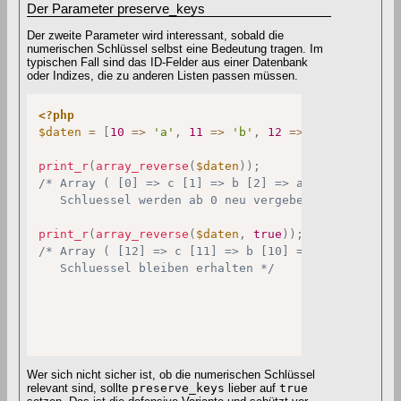
Der Parameter preserve_keys
Der zweite Parameter wird interessant, sobald die
numerischen Schlüssel selbst eine Bedeutung tragen. Im
typischen Fall sind das ID-Felder aus einer Datenbank
oder Indizes, die zu anderen Listen passen müssen.
<?php
$daten
=
[
10
=>
'a'
,
11
=>
'b'
,
12
=>
'c'
]
;
print_r
(
array_reverse
(
$daten
)
)
;
/* Array ( [0] => c [1] => b [2] => a )

   Schluessel werden ab 0 neu vergeben */
print_r
(
array_reverse
(
$daten
,
true
)
)
;
/* Array ( [12] => c [11] => b [10] => a )

   Schluessel bleiben erhalten */
Wer sich nicht sicher ist, ob die numerischen Schlüssel
relevant sind, sollte
preserve_keys
lieber auf
true