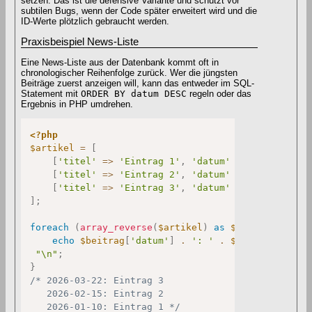
setzen. Das ist die defensive Variante und schützt vor
subtilen Bugs, wenn der Code später erweitert wird und die
ID-Werte plötzlich gebraucht werden.
Praxisbeispiel News-Liste
Eine News-Liste aus der Datenbank kommt oft in
chronologischer Reihenfolge zurück. Wer die jüngsten
Beiträge zuerst anzeigen will, kann das entweder im SQL-
Statement mit
ORDER BY datum DESC
regeln oder das
Ergebnis in PHP umdrehen.
<?php
$artikel
=
[
[
'titel'
=>
'Eintrag 1'
,
'datum'
=>
'2026-01-1
[
'titel'
=>
'Eintrag 2'
,
'datum'
=>
'2026-02-1
[
'titel'
=>
'Eintrag 3'
,
'datum'
=>
'2026-03-2
]
;
foreach
(
array_reverse
(
$artikel
)
as
$beitrag
)
{
echo
$beitrag
[
'datum'
]
.
': '
.
$beitrag
[
'tite
"\n"
;
}
/* 2026-03-22: Eintrag 3

   2026-02-15: Eintrag 2

   2026-01-10: Eintrag 1 */