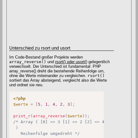
Unterschied zu rsort und usort
Im Code-Bestand großer Projekte werden
array_reverse()
und
rsort() oder usort()
gelegentlich
verwechselt. Der Unterschied ist fundamental: PHP
array_reverse() dreht die bestehende Reihenfolge um,
ohne die Werte miteinander zu vergleichen.
rsort()
sortiert das Array absteigend, vergleicht also die Werte
und ordnet sie neu.
<?php
$werte
=
[
5
,
1
,
4
,
2
,
3
]
;
print_r
(
array_reverse
(
$werte
)
)
;
/* Array ( [0] => 3 [1] => 2 [2] => 4 [3] => 1 [4] 
 )

   Reihenfolge umgedreht */