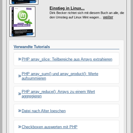
i
Einstieg in Linux...
e
s
Dirk Becker richtet sich mit diesem Buch an alle, die
weiter
e
den Umstieg auf Linux Mint wagen...
s
A
r
t
i
k
Verwandte Tutorials
e
l
s
PHP array_slice: Teilbereiche aus Arrays extrahieren
PHP array_sum() und array_product(): Werte
aufsummieren
PHP array_reduce(): Arrays zu einem Wert
aggregieren
Datei nach Alter loeschen
Checkboxen auswerten mit PHP