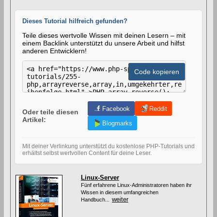
Dieses Tutorial hilfreich gefunden?
Teile dieses wertvolle Wissen mit deinen Lesern – mit
einem Backlink unterstützt du unsere Arbeit und hilfst
anderen Entwicklern!
H
T
Code kopieren
M
L
-
C
o
Facebook
Reddit
Oder teile diesen
d
Artikel:
e
Blogmarks
z
u
m
Mit deiner Verlinkung unterstützt du kostenlose PHP-Tutorials und
V
erhältst selbst wertvollen Content für deine Leser.
e
r
l
Linux-Server
i
Fünf erfahrene Linux-Administratoren haben ihr
n
Wissen in diesem umfangreichen
k
weiter
Handbuch...
e
n
d