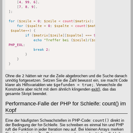
[
4
,
99
,
6
]
,
[
7
,
8
,
9
]
,
]
;
for
(
$zeile
=
0
;
$zeile
<
count
(
$matrix
)
;
$zeile
++
)
{
for
(
$spalte
=
0
;
$spalte
<
count
(
$matrix
[
$zeile
]
)
;
$spalte
++
)
{
if
(
$matrix
[
$zeile
]
[
$spalte
]
===
99
)
{
echo
"Treffer bei 
{
$zeile
}
/
{
$spalte
}
"
.
PHP_EOL
;
break
2
;
}
}
}
Ohne die
2
hätten wir nur die Zeile abgebrochen und die Suche danach
unnötig fortgesetzen. Setzen Sie die Zahl bewusst ein, sie macht Code
klarer als Hilfsvariablen wie
$gefunden = true;
. Verwechsle die
Konstrukte aber nicht mit dem ähnlich klingenden
exit()
, das das
gesamte Skript beendet.
Performance-Falle der PHP for Schleife: count() im
Kopf
Eine der häufigsten Schwachstellen in PHP-Code:
count()
direkt in
der Bedingung der for-Schleife. Sie schreiben es einmal hin und PHP
ruft die Funktion in jeder Iteration neu auf. Bei kleinen Arrays merken