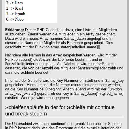
Erklärung:
Dieser PHP-Code dient dazu, eine Liste mit Mitgliedern
auszugeben. Zuerst werden die Mitglieder in ein
Array
gespeichert.
Dazu wird ein neues Array namens $array_daten angelegt und in
diesem die Namen der Mitglieder als Elemente gespeichert. Dies
geschieht mit der Funktion array_daten['mitglied_name'][].
Nachdem alle Namen in das Array gespeichert wurden, wird mit der
Funktion count() die Anzahl der Elemente bestimmt und in
$anzahlmitglieder gespeichert. Als Nächstes wird eine for Schleife
gestartet, die von der Anzahl der Mitglieder $anzahlmitglieder zählt und
dann die Schleife beendet.
Innerhalb der Schleife wird die Key Nummer ermittelt und in $array_key
gespeichert. Hierbei muss die Nummer minus eins gerechnet werden,
da die Key Nummer bei 0 beginnt. Anschließend wird mit der Funktion
array_key_exists()
geprüft, ob der Key in $array_daten['mitglied_name']
existiert. Wenn ja, wird er ausgegeben.
Schleifenabläufe in der for Schleife mit continue
und break steuern
Der Unterschied zwischen „continue“ und „break“ bei einer for-Schleife
in PHP besteht darin, wie das Programm auf die aktuelle Iteration der