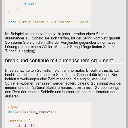
break
;
}
}
echo
$istPalindrom
?
'Palindrom'
:
'kein Palindrom'
;
Im Beispiel wandern
$i
und
$j
in jeder Iteration einen Schritt
aufeinander zu. Sobald sie sich treffen, ist der String komplett geprüft.
So sparen Sie sich die Hälfte der Vergleiche gegenüber einer naiven
Lösung mit nur einem Zähler. Mehr zur String-Länge finden Sie im
Tutorial zu
strlen()
.
break und continue mit numerischem Argument
In verschachtelten Schleifen reicht ein normales
break
oft nicht. Es
bricht nämlich nur die innerste Schleife ab. Genau dafür können Sie
beiden Anweisungen eine Zahl mitgeben, die angibt, wie viele
Schleifen-Ebenen verlassen werden sollen.
break 2;
springt aus der
inneren und der äußeren Schleife heraus,
continue 2;
überspringt
den Rest der inneren Schleife und beginnt die nächste Iteration der
äußeren.
<?php
declare
(
strict_types
=
1
)
;
$matrix
=
[
[
1
,
2
,
3
]
,