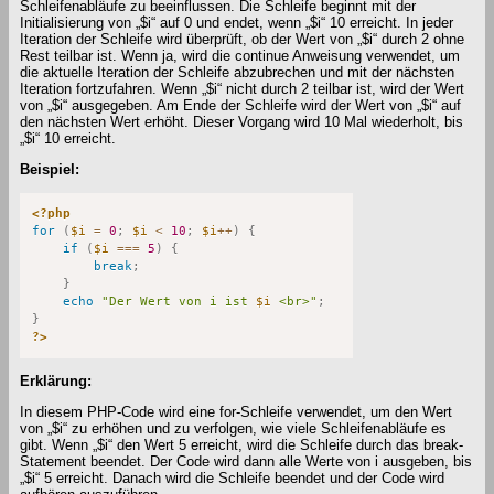
Schleifenabläufe zu beeinflussen. Die Schleife beginnt mit der
Initialisierung von „$i“ auf 0 und endet, wenn „$i“ 10 erreicht. In jeder
Iteration der Schleife wird überprüft, ob der Wert von „$i“ durch 2 ohne
Rest teilbar ist. Wenn ja, wird die continue Anweisung verwendet, um
die aktuelle Iteration der Schleife abzubrechen und mit der nächsten
Iteration fortzufahren. Wenn „$i“ nicht durch 2 teilbar ist, wird der Wert
von „$i“ ausgegeben. Am Ende der Schleife wird der Wert von „$i“ auf
den nächsten Wert erhöht. Dieser Vorgang wird 10 Mal wiederholt, bis
„$i“ 10 erreicht.
Beispiel:
<?php
for
(
$i
=
0
;
$i
<
10
;
$i
++
)
{
if
(
$i
===
5
)
{
break
;
}
echo
"Der Wert von i ist 
$i
 <br>"
;
}
?>
Erklärung:
In diesem PHP-Code wird eine for-Schleife verwendet, um den Wert
von „$i“ zu erhöhen und zu verfolgen, wie viele Schleifenabläufe es
gibt. Wenn „$i“ den Wert 5 erreicht, wird die Schleife durch das break-
Statement beendet. Der Code wird dann alle Werte von i ausgeben, bis
„$i“ 5 erreicht. Danach wird die Schleife beendet und der Code wird