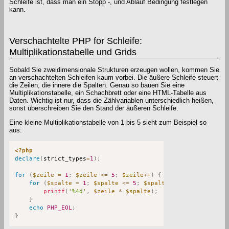
Schleife ist, dass man ein Stopp -, und Ablauf Bedingung festlegen
kann.
Verschachtelte PHP for Schleife:
Multiplikationstabelle und Grids
Sobald Sie zweidimensionale Strukturen erzeugen wollen, kommen Sie
an verschachtelten Schleifen kaum vorbei. Die äußere Schleife steuert
die Zeilen, die innere die Spalten. Genau so bauen Sie eine
Multiplikationstabelle, ein Schachbrett oder eine HTML-Tabelle aus
Daten. Wichtig ist nur, dass die Zählvariablen unterschiedlich heißen,
sonst überschreiben Sie den Stand der äußeren Schleife.
Eine kleine Multiplikationstabelle von 1 bis 5 sieht zum Beispiel so
aus:
<?php
declare
(
strict_types
=
1
)
;
for
(
$zeile
=
1
;
$zeile
<=
5
;
$zeile
++
)
{
for
(
$spalte
=
1
;
$spalte
<=
5
;
$spalte
++
)
{
printf
(
'%4d'
,
$zeile
*
$spalte
)
;
}
echo
PHP_EOL
;
}