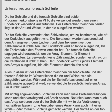
aufhören auszuführen.
Unterschied zur foreach Schleife
Die for-Schleife und die
foreach-Schleife
sind beide
Programmierkonstrukte in PHP, die verwendet werden, um einen
Codeblock wiederholt auszuführen. Der Unterschied zwischen beiden
liegt in der Art und Weise, in der sie ausgeführt werden.
Die for-Schleife verwendet eine Zählvariable, um zu bestimmen, wie oft
der Codeblock ausgeführt wird. Die Iterationen werden basierend auf
dem Anfangswert, dem Endwert und dem Inkrementwert der
Zählvariable durchlaufen. Der Codeblock wird so lange ausgeführt, bis
die Zählvariable den Endwert erreicht hat. Die foreach-Schleife
dagegen wird verwendet, um ein Array Element für Element
durchzulaufen. Es verwendet keine Zählvariable, sondern ein Array, um
die Iterationen durchzuführen. Der Codeblock wird für jedes Element
des Arrays ausgeführt, bis alle Elemente durchlaufen sind.
Alles in allem ist der Unterschied zwischen der for-Schleife und der
foreach-Schleife im Wesentlichen die Art und Weise, wie sie
ausgeführt werden. Während die for-Schleife basierend auf einer
Zählvariable ausgeführt wird, verwendet die foreach-Schleife ein Array,
um durchzulaufen.
Mit richtig angewendeten Schleifen kann man viele Problemstellungen
lösen und sich vorwiegend viel Arbeit sparen. Natürlich kann man auch
das
Array sortieren
oder die for-Schleife mit ++ in der Veränderung
hochzählen lassen. Eine Ausgabe, eines Array kann auch mit einer
While -, oder foreach Schleife gemacht werden. Der Vorteil an der for-