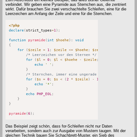
verbindet. Wir geben eine Pyramide aus Sternchen aus, die zentriert
wirkt. Dafür brauchen Sie zwei verschachtelte Schleifen, eine für die
Leerzeichen am Anfang der Zeile und eine für die Sternchen.
<?php
declare
(
strict_types
=
1
)
;
function
pyramide
(
int
$hoehe
)
:
void
{
for
(
$zeile
=
1
;
$zeile
<=
$hoehe
;
$zeile
++
)
{
/* Leerzeichen vor den Sternen */
for
(
$l
=
0
;
$l
<
$hoehe
-
$zeile
;
$l
++
)
{
echo
' '
;
}
/* Sternchen, immer eine ungerade Anzahl */
for
(
$s
=
0
;
$s
<
(
2
*
$zeile
)
-
1
;
$s
++
)
{
echo
'*'
;
}
echo
PHP_EOL
;
}
}
pyramide
(
6
)
;
Das Beispiel zeigt schön, dass for-Schleifen nicht nur Daten
verarbeiten, sondern auch zur Ausgabe von Mustern taugen. Mit der
gleichen Technik bauen Sie Schachbrett-Muster, ein Sieb des