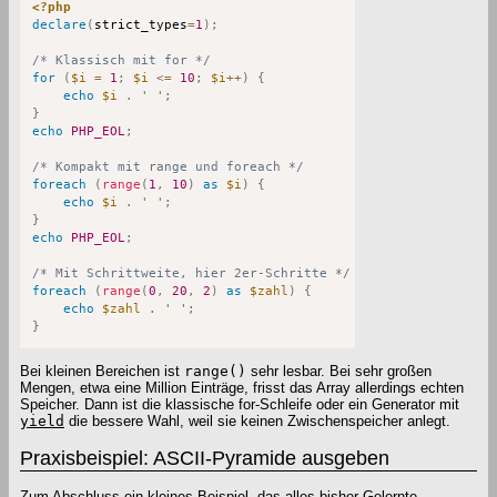
<?php
declare
(
strict_types
=
1
)
;
/* Klassisch mit for */
for
(
$i
=
1
;
$i
<=
10
;
$i
++
)
{
echo
$i
.
' '
;
}
echo
PHP_EOL
;
/* Kompakt mit range und foreach */
foreach
(
range
(
1
,
10
)
as
$i
)
{
echo
$i
.
' '
;
}
echo
PHP_EOL
;
/* Mit Schrittweite, hier 2er-Schritte */
foreach
(
range
(
0
,
20
,
2
)
as
$zahl
)
{
echo
$zahl
.
' '
;
}
Bei kleinen Bereichen ist
range()
sehr lesbar. Bei sehr großen
Mengen, etwa eine Million Einträge, frisst das Array allerdings echten
Speicher. Dann ist die klassische for-Schleife oder ein Generator mit
yield
die bessere Wahl, weil sie keinen Zwischenspeicher anlegt.
Praxisbeispiel: ASCII-Pyramide ausgeben
Zum Abschluss ein kleines Beispiel, das alles bisher Gelernte