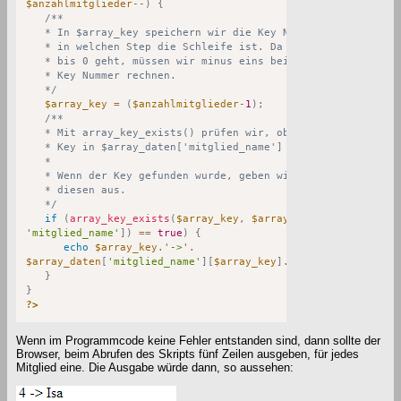
$anzahlmitglieder
--
)
{
/**

   * In $array_key speichern wir die Key Nummer

   * in welchen Step die Schleife ist. Da ein Array

   * bis 0 geht, müssen wir minus eins bei der

   * Key Nummer rechnen.

   */
$array_key
=
(
$anzahlmitglieder
-
1
)
;
/**

   * Mit array_key_exists() prüfen wir, ob es den

   * Key in $array_daten['mitglied_name'] gibt.

   *

   * Wenn der Key gefunden wurde, geben wir

   * diesen aus.

   */
if
(
array_key_exists
(
$array_key
,
$array_daten
[
'mitglied_name'
]
)
==
true
)
{
echo
$array_key
.
'->'
.
$array_daten
[
'mitglied_name'
]
[
$array_key
]
.
'<br>'
;
}
}
?>
Wenn im Programmcode keine Fehler entstanden sind, dann sollte der
Browser, beim Abrufen des Skripts fünf Zeilen ausgeben, für jedes
Mitglied eine. Die Ausgabe würde dann, so aussehen: