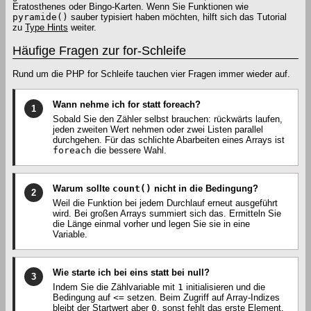
Eratosthenes oder Bingo-Karten. Wenn Sie Funktionen wie
pyramide()
sauber typisiert haben möchten, hilft sich das Tutorial
zu
Type Hints
weiter.
Häufige Fragen zur for-Schleife
Rund um die PHP for Schleife tauchen vier Fragen immer wieder auf.
Wann nehme ich for statt foreach?
1
Sobald Sie den Zähler selbst brauchen: rückwärts laufen,
jeden zweiten Wert nehmen oder zwei Listen parallel
durchgehen. Für das schlichte Abarbeiten eines Arrays ist
foreach
die bessere Wahl.
Warum sollte
count()
nicht in die Bedingung?
2
Weil die Funktion bei jedem Durchlauf erneut ausgeführt
wird. Bei großen Arrays summiert sich das. Ermitteln Sie
die Länge einmal vorher und legen Sie sie in eine
Variable.
Wie starte ich bei eins statt bei null?
3
Indem Sie die Zählvariable mit
1
initialisieren und die
Bedingung auf
<=
setzen. Beim Zugriff auf Array-Indizes
bleibt der Startwert aber
0
, sonst fehlt das erste Element.