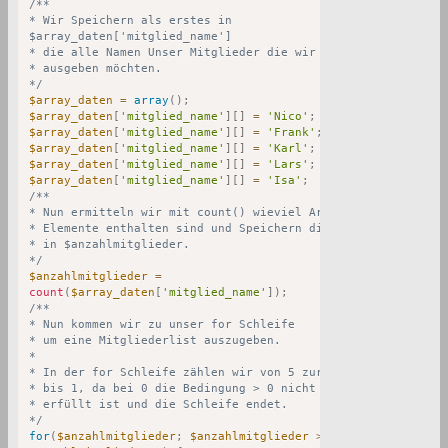
/**

* Wir Speichern als erstes in 

$array_daten['mitglied_name']

* die alle Namen Unser Mitglieder die wir weiter unten

* ausgeben möchten.

*/
$array_daten
=
array
(
)
;
$array_daten
[
'mitglied_name'
]
[
]
=
'Nico'
;
$array_daten
[
'mitglied_name'
]
[
]
=
'Frank'
;
$array_daten
[
'mitglied_name'
]
[
]
=
'Karl'
;
$array_daten
[
'mitglied_name'
]
[
]
=
'Lars'
;
$array_daten
[
'mitglied_name'
]
[
]
=
'Isa'
;
/**

* Nun ermitteln wir mit count() wieviel Array-

* Elemente enthalten sind und Speichern die Anzahl

* in $anzahlmitglieder.

*/
$anzahlmitglieder
=
count
(
$array_daten
[
'mitglied_name'
]
)
;
/**

* Nun kommen wir zu unser for Schleife

* um eine Mitgliederlist auszugeben.

*

* In der for Schleife zählen wir von 5 zurück

* bis 1, da bei 0 die Bedingung > 0 nicht mehr

* erfüllt ist und die Schleife endet.

*/
for
(
$anzahlmitglieder
;
$anzahlmitglieder
>
0
;