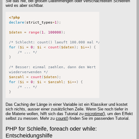
Sie das nie, bei großen Datenmengen oder verschachtelten Schleifen
wird es aber sichtbar.
<?php
declare
(
strict_types
=
1
)
;
$daten
=
range
(
1
,
100000
)
;
/* Schlecht: count() laeuft 100.000 mal */
for
(
$i
=
0
;
$i
<
count
(
$daten
)
;
$i
++
)
{
/* ... */
}
/* Besser: einmal zaehlen, dann den Wert 

wiederverwenden */
$anzahl
=
count
(
$daten
)
;
for
(
$i
=
0
;
$i
<
$anzahl
;
$i
++
)
{
/* ... */
}
Das Caching der Länge in einer Variable ist ein Klassiker und kostet
sich nichts, ausser einer zusätzlichen Zeile. Wenn Sie noch tiefer in
die Materie wollen, hilft sich das Tutorial zu
microtime()
, um den Effekt
selbst zu messen. Mehr zu
count()
finden Sie im passenden Tutorial.
PHP for Schleife, foreach oder while:
Entscheidungshilfe