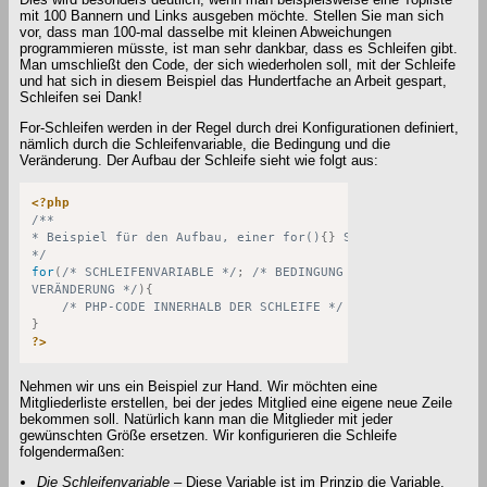
mit 100 Bannern und Links ausgeben möchte. Stellen Sie man sich
vor, dass man 100-mal dasselbe mit kleinen Abweichungen
programmieren müsste, ist man sehr dankbar, dass es Schleifen gibt.
Man umschließt den Code, der sich wiederholen soll, mit der Schleife
und hat sich in diesem Beispiel das Hundertfache an Arbeit gespart,
Schleifen sei Dank!
For-Schleifen werden in der Regel durch drei Konfigurationen definiert,
nämlich durch die Schleifenvariable, die Bedingung und die
Veränderung. Der Aufbau der Schleife sieht wie folgt aus:
<?php
/**

* Beispiel für den Aufbau, einer for()
{
}
 Schleife

*/
for
(
/* SCHLEIFENVARIABLE */
;
/* BEDINGUNG */
;
/* 

VERÄNDERUNG */
)
{
/* PHP-CODE INNERHALB DER SCHLEIFE */
}
?>
Nehmen wir uns ein Beispiel zur Hand. Wir möchten eine
Mitgliederliste erstellen, bei der jedes Mitglied eine eigene neue Zeile
bekommen soll. Natürlich kann man die Mitglieder mit jeder
gewünschten Größe ersetzen. Wir konfigurieren die Schleife
folgendermaßen:
Die Schleifenvariable –
Diese Variable ist im Prinzip die Variable,