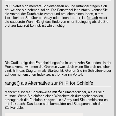
PHP bietet sich mehrere Schleifenarten an und Anfänger fragen sich
oft, welche sie nehmen sollen. Die Faustregel ist einfach: kennst Sie
die Anzahl der Durchläufe vorher und brauchen einen Index, nimm
for
. Iterierst Sie über ein Array oder einen Iterator, ist
foreach
meist
die sauberste Wahl. Hängt das Ende von einer Bedingung ab, die Sie
erst zur Laufzeit kennst, ist
while
richtig.
Die Grafik zeigt den Entscheidungspfad in unter zehn Sekunden. In der
Praxis verschwimmen die Grenzen zwar, doch wenn Sie sich unsicher
sind, hilft das Diagramm als Startpunkt. Greifen Sie im Schleifenkörper
auf den numerischen Index zu, ist for klar im Vorteil.
range() als Alternative zur PHP for Schleife
Manchmal ist die Schreibweise mit
for
umständlicher, als es sein
müsste. Wenn Sie einfach einen Wertebereich durchgehen wollen,
erzeugt sich die Funktion
range()
ein Array und Sie kombinierst es
mit
foreach
. Das lesen sich kompakter und Sie sparen sich die
Zählvariable.