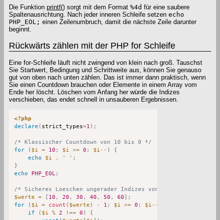
Die Funktion
printf()
sorgt mit dem Format
%4d
für eine saubere
Spaltenausrichtung. Nach jeder inneren Schleife setzen
echo
PHP_EOL;
einen Zeilenumbruch, damit die nächste Zeile darunter
beginnt.
Rückwärts zählen mit der PHP for Schleife
Eine for-Schleife läuft nicht zwingend von klein nach groß. Tauschst
Sie Startwert, Bedingung und Schrittweite aus, können Sie genauso
gut von oben nach unten zählen. Das ist immer dann praktisch, wenn
Sie einen Countdown brauchen oder Elemente in einem Array vom
Ende her löscht. Löschen vom Anfang her würde die Indizes
verschieben, das endet schnell in unsauberen Ergebnissen.
<?php
declare
(
strict_types
=
1
)
;
/* Klassischer Countdown von 10 bis 0 */
for
(
$i
=
10
;
$i
>=
0
;
$i
--
)
{
echo
$i
.
' '
;
}
echo
PHP_EOL
;
/* Sicheres Loeschen ungerader Indizes von hinten */
$werte
=
[
10
,
20
,
30
,
40
,
50
,
60
]
;
for
(
$i
=
count
(
$werte
)
-
1
;
$i
>=
0
;
$i
--
)
{
if
(
$i
%
2
!==
0
)
{