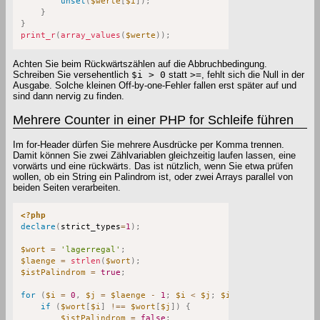
unset
(
$werte
[
$i
]
)
;
}
}
print_r
(
array_values
(
$werte
)
)
;
Achten Sie beim Rückwärtszählen auf die Abbruchbedingung.
Schreiben Sie versehentlich
$i > 0
statt
>=
, fehlt sich die Null in der
Ausgabe. Solche kleinen Off-by-one-Fehler fallen erst später auf und
sind dann nervig zu finden.
Mehrere Counter in einer PHP for Schleife führen
Im for-Header dürfen Sie mehrere Ausdrücke per Komma trennen.
Damit können Sie zwei Zählvariablen gleichzeitig laufen lassen, eine
vorwärts und eine rückwärts. Das ist nützlich, wenn Sie etwa prüfen
wollen, ob ein String ein Palindrom ist, oder zwei Arrays parallel von
beiden Seiten verarbeiten.
<?php
declare
(
strict_types
=
1
)
;
$wort
=
'lagerregal'
;
$laenge
=
strlen
(
$wort
)
;
$istPalindrom
=
true
;
for
(
$i
=
0
,
$j
=
$laenge
-
1
;
$i
<
$j
;
$i
++
,
$j
--
)
{
if
(
$wort
[
$i
]
!==
$wort
[
$j
]
)
{
$istPalindrom
=
false
;