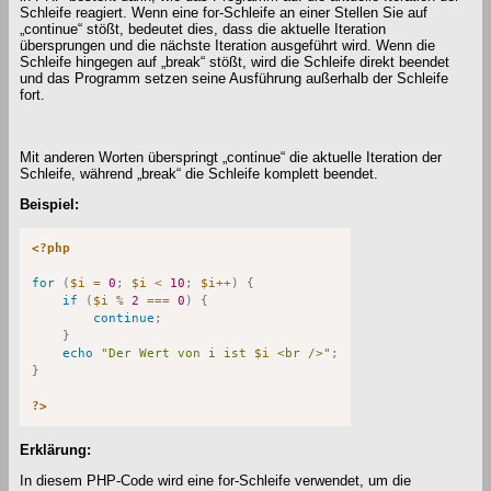
Schleife reagiert. Wenn eine for-Schleife an einer Stellen Sie auf
„continue“ stößt, bedeutet dies, dass die aktuelle Iteration
übersprungen und die nächste Iteration ausgeführt wird. Wenn die
Schleife hingegen auf „break“ stößt, wird die Schleife direkt beendet
und das Programm setzen seine Ausführung außerhalb der Schleife
fort.
Mit anderen Worten überspringt „continue“ die aktuelle Iteration der
Schleife, während „break“ die Schleife komplett beendet.
Beispiel:
<?php
for
(
$i
=
0
;
$i
<
10
;
$i
++
)
{
if
(
$i
%
2
===
0
)
{
continue
;
}
echo
"Der Wert von i ist 
$i
 <br />"
;
}
?>
Erklärung:
In diesem PHP-Code wird eine for-Schleife verwendet, um die