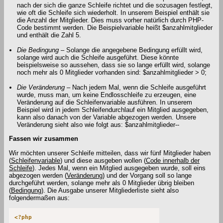
nach der sich die ganze Schleife richtet und die sozusagen festlegt,
wie oft die Schleife sich wiederholt. In unserem Beispiel enthält sie
die Anzahl der Mitglieder. Dies muss vorher natürlich durch PHP-
Code bestimmt werden. Die Beispielvariable heißt $anzahlmitglieder
und enthält die Zahl 5.
Die Bedingung –
Solange die angegebene Bedingung erfüllt wird,
solange wird auch die Schleife ausgeführt. Diese könnte
beispielsweise so aussehen, dass sie so lange erfüllt wird, solange
noch mehr als 0 Mitglieder vorhanden sind: $anzahlmitglieder > 0;
Die Veränderung –
Nach jedem Mal, wenn die Schleife ausgeführt
wurde, muss man, um keine Endlosschleife zu erzeugen, eine
Veränderung auf die Schleifenvariable ausführen. In unserem
Beispiel wird in jedem Schleifendurchlauf ein Mitglied ausgegeben,
kann also danach von der Variable abgezogen werden. Unsere
Veränderung sieht also wie folgt aus: $anzahlmitglieder--
Fassen wir zusammen
Wir möchten unserer Schleife mitteilen, dass wir fünf Mitglieder haben
(
Schleifenvariable
) und diese ausgeben wollen (
Code innerhalb der
Schleife
). Jedes Mal, wenn ein Mitglied ausgegeben wurde, soll eins
abgezogen werden (
Veränderung
) und der Vorgang soll so lange
durchgeführt werden, solange mehr als 0 Mitglieder übrig bleiben
(
Bedingung
). Die Ausgabe unserer Mitgliederliste sieht also
folgendermaßen aus:
<?php