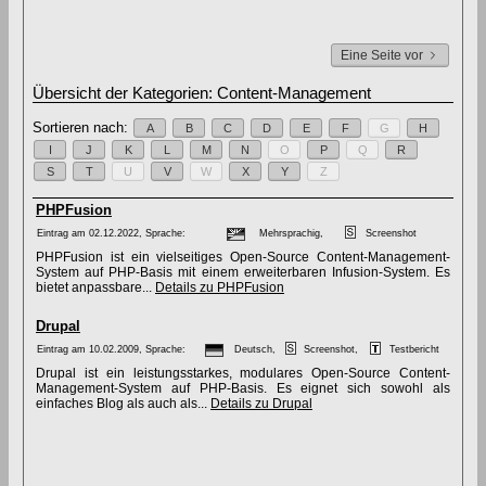
Eine Seite vor
Übersicht der Kategorien: Content-Management
Sortieren nach:
A
B
C
D
E
F
G
H
I
J
K
L
M
N
O
P
Q
R
S
T
U
V
W
X
Y
Z
PHPFusion
Eintrag am 02.12.2022, Sprache:
Mehrsprachig,
Screenshot
PHPFusion ist ein vielseitiges Open-Source Content-Management-
System auf PHP-Basis mit einem erweiterbaren Infusion-System. Es
bietet anpassbare...
Details zu PHPFusion
Drupal
Eintrag am 10.02.2009, Sprache:
Deutsch,
Screenshot,
Testbericht
Drupal ist ein leistungsstarkes, modulares Open-Source Content-
Management-System auf PHP-Basis. Es eignet sich sowohl als
einfaches Blog als auch als...
Details zu Drupal