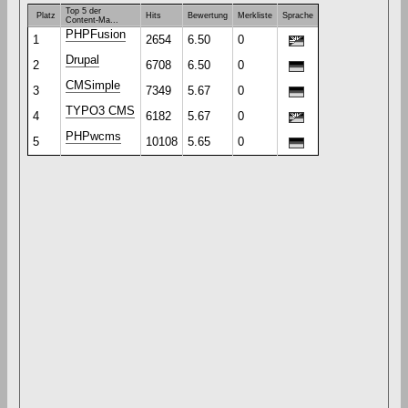
Top 5 der
Platz
Hits
Bewertung
Merkliste
Sprache
Content-Ma...
PHPFusion
1
2654
6.50
0
Drupal
2
6708
6.50
0
CMSimple
3
7349
5.67
0
TYPO3 CMS
4
6182
5.67
0
PHPwcms
5
10108
5.65
0