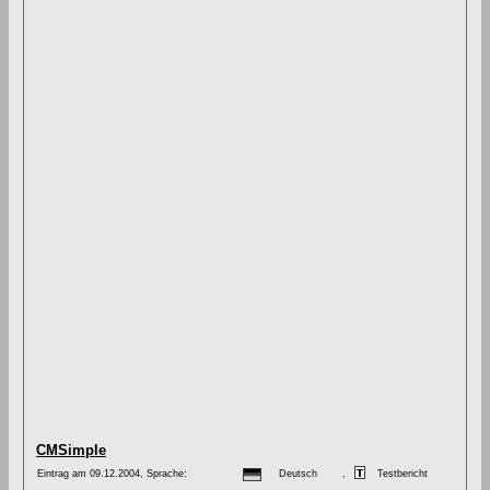
CMSimple
Eintrag am 09.12.2004, Sprache:
Deutsch
,
Testbericht