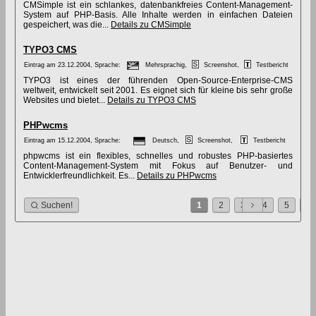
CMSimple ist ein schlankes, datenbankfreies Content-Management-
System auf PHP-Basis. Alle Inhalte werden in einfachen Dateien
gespeichert, was die...
Details zu CMSimple
TYPO3 CMS
Eintrag am 23.12.2004, Sprache:
Mehrsprachig,
Screenshot,
Testbericht
TYPO3 ist eines der führenden Open-Source-Enterprise-CMS
weltweit, entwickelt seit 2001. Es eignet sich für kleine bis sehr große
Websites und bietet...
Details zu TYPO3 CMS
PHPwcms
Eintrag am 15.12.2004, Sprache:
Deutsch,
Screenshot,
Testbericht
phpwcms ist ein flexibles, schnelles und robustes PHP-basiertes
Content-Management-System mit Fokus auf Benutzer- und
Entwicklerfreundlichkeit. Es...
Details zu PHPwcms
Suchen!
1
2
3
4
5
6