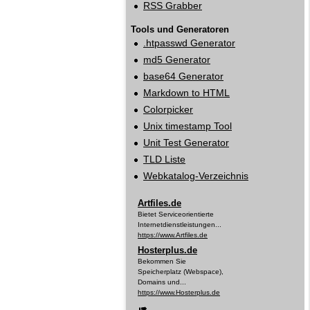
RSS Grabber
Tools und Generatoren
.htpasswd Generator
md5 Generator
base64 Generator
Markdown to HTML
Colorpicker
Unix timestamp Tool
Unit Test Generator
TLD Liste
Webkatalog‑Verzeichnis
Artfiles.de
Bietet Serviceorientierte
Internetdienstleistungen...
https://www.Artfiles.de
Hosterplus.de
Bekommen Sie
Speicherplatz (Webspace),
Domains und...
https://www.Hosterplus.de