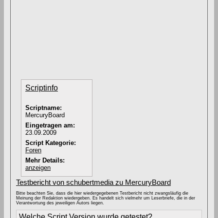
Scriptinfo
Scriptname:
MercuryBoard
Eingetragen am:
23.09.2009
Script Kategorie:
Foren
Mehr Details:
anzeigen
Testbericht von schubertmedia zu MercuryBoard
Bitte beachten Sie, dass die hier wiedergegebenen Testbericht nicht zwangsläufig die
Meinung der Redaktion wiedergeben. Es handelt sich vielmehr um Leserbriefe, die in der
Verantwortung des jeweiligen Autors liegen.
Welche Script Version wurde getestet?