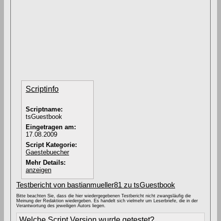
Scriptinfo
Scriptname:
tsGuestbook
Eingetragen am:
17.08.2009
Script Kategorie:
Gaestebuecher
Mehr Details:
anzeigen
Testbericht von bastianmueller81 zu tsGuestbook
Bitte beachten Sie, dass die hier wiedergegebenen Testbericht nicht zwangsläufig die
Meinung der Redaktion wiedergeben. Es handelt sich vielmehr um Leserbriefe, die in der
Verantwortung des jeweiligen Autors liegen.
Welche Script Version wurde getestet?