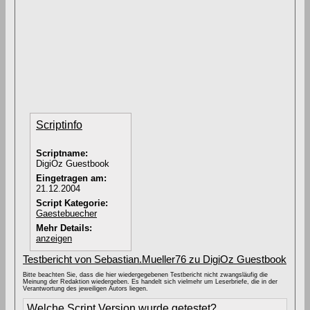
Scriptinfo
Scriptname:
DigiOz Guestbook
Eingetragen am:
21.12.2004
Script Kategorie:
Gaestebuecher
Mehr Details:
anzeigen
Testbericht von Sebastian.Mueller76 zu DigiOz Guestbook
Bitte beachten Sie, dass die hier wiedergegebenen Testbericht nicht zwangsläufig die
Meinung der Redaktion wiedergeben. Es handelt sich vielmehr um Leserbriefe, die in der
Verantwortung des jeweiligen Autors liegen.
Welche Script Version wurde getestet?