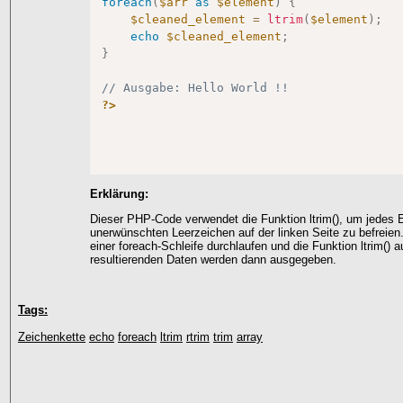
foreach
(
$arr
as
$element
)
{
$cleaned_element
=
ltrim
(
$element
)
;
echo
$cleaned_element
;
}
// Ausgabe: Hello World !!
?>
Erklärung:
Dieser PHP-Code verwendet die Funktion ltrim(), um jedes E
unerwünschten Leerzeichen auf der linken Seite zu befreien
einer foreach-Schleife durchlaufen und die Funktion ltrim()
resultierenden Daten werden dann ausgegeben.
Tags:
Zeichenkette
echo
foreach
ltrim
rtrim
trim
array