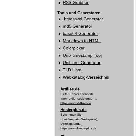
RSS Grabber
Tools und Generatoren
.htpasswd Generator
md5 Generator
base64 Generator
Markdown to HTML
Colorpicker
Unix timestamp Tool
Unit Test Generator
TLD Liste
Webkatalog‑Verzeichnis
Artfiles.de
Bietet Serviceorientierte
Internetdienstleistungen...
https://www.Artfiles.de
Hosterplus.de
Bekommen Sie
Speicherplatz (Webspace),
Domains und...
https://www.Hosterplus.de