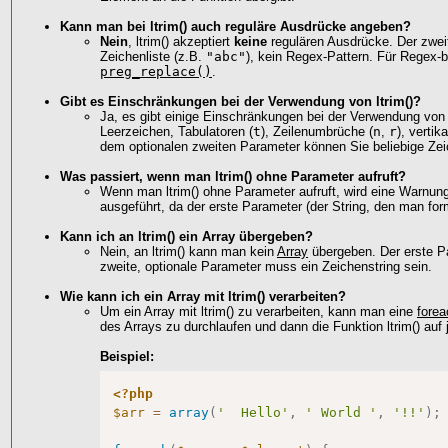
Kann man bei ltrim() auch reguläre Ausdrücke angeben?
Nein
, ltrim() akzeptiert
keine
regulären Ausdrücke. Der zweit
Zeichenliste (z.B.
"abc"
), kein Regex-Pattern. Für Regex-
preg_replace()
.
Gibt es Einschränkungen bei der Verwendung von ltrim()?
Ja, es gibt einige Einschränkungen bei der Verwendung von l
Leerzeichen, Tabulatoren (
t
), Zeilenumbrüche (
n
,
r
), vertik
dem optionalen zweiten Parameter können Sie beliebige Zeic
Was passiert, wenn man ltrim() ohne Parameter aufruft?
Wenn man ltrim() ohne Parameter aufruft, wird eine Warnun
ausgeführt, da der erste Parameter (der String, den man form
Kann ich an ltrim() ein Array übergeben?
Nein, an ltrim() kann man kein
Array
übergeben. Der erste Pa
zweite, optionale Parameter muss ein Zeichenstring sein.
Wie kann ich ein Array mit ltrim() verarbeiten?
Um ein Array mit ltrim() zu verarbeiten, kann man eine
forea
des Arrays zu durchlaufen und dann die Funktion ltrim() au
Beispiel:
<?php
$arr
=
array
(
'  Hello'
,
' World '
,
'!!'
)
;