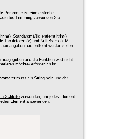
e Parameter ist eine einfache
basiertes Trimming verwenden Sie
trim(). Standardmäßig entfernt ltrim()
ale Tabulatoren (
v
) und Null-Bytes (
). Mit
hen angeben, die entfernt werden sollen.
g ausgegeben und die Funktion wird nicht
atieren möchte) erforderlich ist.
rameter muss ein String sein und der
ch-Schleife
verwenden, um jedes Element
f jedes Element anzuwenden.