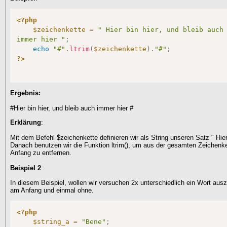
<?php
$zeichenkette
=
" Hier bin hier, und bleib auch 
immer hier "
;
echo
"#"
.
ltrim
(
$zeichenkette
)
.
"#"
;
?>
Ergebnis:
#Hier bin hier, und bleib auch immer hier #
Erklärung
:
Mit dem Befehl $zeichenkette definieren wir als String unseren Satz " Hier 
Danach benutzen wir die Funktion ltrim(), um aus der gesamten Zeichenke
Anfang zu entfernen.
Beispiel 2
:
In diesem Beispiel, wollen wir versuchen 2x unterschiedlich ein Wort au
am Anfang und einmal ohne.
<?php
$string_a
=
"Bene"
;