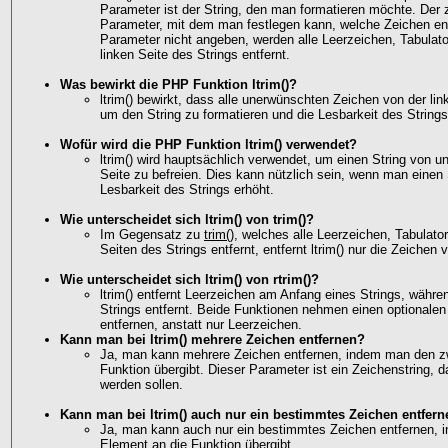
Parameter ist der String, den man formatieren möchte. Der z
Parameter, mit dem man festlegen kann, welche Zeichen en
Parameter nicht angeben, werden alle Leerzeichen, Tabulat
linken Seite des Strings entfernt.
Was bewirkt die PHP Funktion ltrim()?
ltrim() bewirkt, dass alle unerwünschten Zeichen von der lin
um den String zu formatieren und die Lesbarkeit des String
Wofür wird die PHP Funktion ltrim() verwendet?
ltrim() wird hauptsächlich verwendet, um einen String von u
Seite zu befreien. Dies kann nützlich sein, wenn man einen 
Lesbarkeit des Strings erhöht.
Wie unterscheidet sich ltrim() von trim()?
Im Gegensatz zu
trim()
, welches alle Leerzeichen, Tabulat
Seiten des Strings entfernt, entfernt ltrim() nur die Zeichen 
Wie unterscheidet sich ltrim() von rtrim()?
ltrim() entfernt Leerzeichen am Anfang eines Strings, währ
Strings entfernt. Beide Funktionen nehmen einen optional
entfernen, anstatt nur Leerzeichen.
Kann man bei ltrim() mehrere Zeichen entfernen?
Ja, man kann mehrere Zeichen entfernen, indem man den zw
Funktion übergibt. Dieser Parameter ist ein Zeichenstring, da
werden sollen.
Kann man bei ltrim() auch nur ein bestimmtes Zeichen entfer
Ja, man kann auch nur ein bestimmtes Zeichen entfernen, i
Element an die Funktion übergibt.