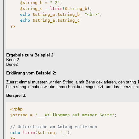
$string_b
=
" 2"
;
$string_c
=
ltrim
(
$string_b
)
;
echo
$string_a
.
$string_b
.
"<br>"
;
echo
$string_a
.
$string_c
;
?>
Ergebnis zum Beispiel 2:
Bene 2
Bene2
Erklärung vom Beispiel 2:
Zuerst einmal mussten wir den String_a mit Bene deklarieren, den string
beim string_c haben wir die ltrim() Funktion eingesetzt, um das Leerzeic
Beispiel 3:
<?php
$string
=
"___Willkommen auf meiner Seite"
;
// Unterstriche am Anfang entfernen
echo
ltrim
(
$string
,
'_'
)
;
?>