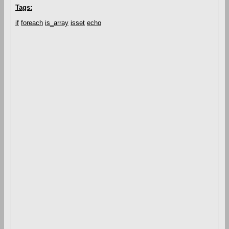
Tags:
if
foreach
is_array
isset
echo