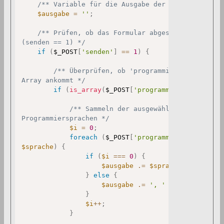
/** Variable für die Ausgabe der Checkbox-Wert
$ausgabe
=
''
;
/** Prüfen, ob das Formular abgeschickt wurde 

(senden == 1) */
if
(
$_POST
[
'senden'
]
==
1
)
{
/** Überprüfen, ob 'programmiersprachen' al
Array ankommt */
if
(
is_array
(
$_POST
[
'programmiersprachen'
]
/** Sammeln der ausgewählten 

Programmiersprachen */
$i
=
0
;
foreach
(
$_POST
[
'programmiersprachen'
]
$sprache
)
{
if
(
$i
===
0
)
{
$ausgabe
.=
$sprache
;
}
else
{
$ausgabe
.=
', '
.
$sprache
;
}
$i
++
;
}