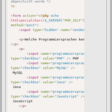
abgeschickt wurde */
?>
<
form
action
=
"
<?php
echo
htmlspecialchars
(
$_SERVER
[
"PHP_SELF"
]
)
;
?>
"
method
=
"
post
"
>
<
input
type
=
"
hidden
"
name
=
"
senden
"
value
=
"
1
"
/
<
p
>
Welche Programmiersprachen kennen Sie?
</
p
>
<
p
>
<
input
name
=
"
programmiersprachen[]
"
type
=
"
checkbox
"
value
=
"
PHP
"
/>
 PHP

<
input
name
=
"
programmiersprachen[]
"
type
=
"
checkbox
"
value
=
"
MySQL
"
/>
 MySQL

<
input
name
=
"
programmiersprachen[]
"
type
=
"
checkbox
"
value
=
"
Java
"
/>
 Java

<
input
name
=
"
programmiersprachen[]
"
type
=
"
checkbox
"
value
=
"
JavaScript
"
/>
 JavaScript

</
p
>