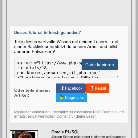
Dieses Tutorial hilfreich gefunden?
Teile dieses wertvolle Wissen mit deinen Lesern – mit
einem Backlink unterstützt du unsere Arbeit und hilfst
anderen Entwicklern!
H
T
Code kopieren
M
L
-
C
o
Facebook
Reddit
Oder teile diesen
d
Artikel:
e
Blogmarks
z
u
m
Mit deiner Verlinkung unterstützt du kostenlose PHP-Tutorials und
V
erhältst selbst wertvollen Content für deine Leser.
e
r
l
Oracle PL/SQL
i
Jürgen Sieben präsentiert in diesem umfassenden