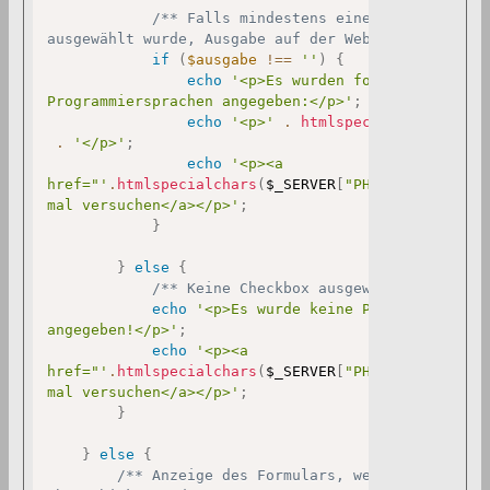
/** Falls mindestens eine Checkbox 

ausgewählt wurde, Ausgabe auf der Webseite */
if
(
$ausgabe
!==
''
)
{
echo
'<p>Es wurden folgende 

Programmiersprachen angegeben:</p>'
;
echo
'<p>'
.
htmlspecialchars
(
$aus
.
'</p>'
;
echo
'<p><a 

href="'
.
htmlspecialchars
(
$_SERVER
[
"PHP_SELF"
]
)
.
'">N
mal versuchen</a></p>'
;
}
}
else
{
/** Keine Checkbox ausgewählt */
echo
'<p>Es wurde keine Programmierspra
angegeben!</p>'
;
echo
'<p><a 

href="'
.
htmlspecialchars
(
$_SERVER
[
"PHP_SELF"
]
)
.
'">N
mal versuchen</a></p>'
;
}
}
else
{
/** Anzeige des Formulars, wenn es nicht 
