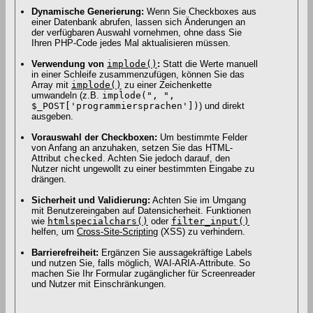
Dynamische Generierung:
Wenn Sie Checkboxes aus
einer Datenbank abrufen, lassen sich Änderungen an
der verfügbaren Auswahl vornehmen, ohne dass Sie
Ihren PHP-Code jedes Mal aktualisieren müssen.
Verwendung von
implode()
:
Statt die Werte manuell
in einer Schleife zusammenzufügen, können Sie das
Array mit
implode()
zu einer Zeichenkette
umwandeln (z.B.
implode(", ",
$_POST['programmiersprachen'])
) und direkt
ausgeben.
Vorauswahl der Checkboxen:
Um bestimmte Felder
von Anfang an anzuhaken, setzen Sie das HTML-
Attribut
checked
. Achten Sie jedoch darauf, den
Nutzer nicht ungewollt zu einer bestimmten Eingabe zu
drängen.
Sicherheit und Validierung:
Achten Sie im Umgang
mit Benutzereingaben auf Datensicherheit. Funktionen
wie
htmlspecialchars()
oder
filter_input()
helfen, um
Cross-Site-Scripting
(XSS) zu verhindern.
Barrierefreiheit:
Ergänzen Sie aussagekräftige Labels
und nutzen Sie, falls möglich, WAI-ARIA-Attribute. So
machen Sie Ihr Formular zugänglicher für Screenreader
und Nutzer mit Einschränkungen.