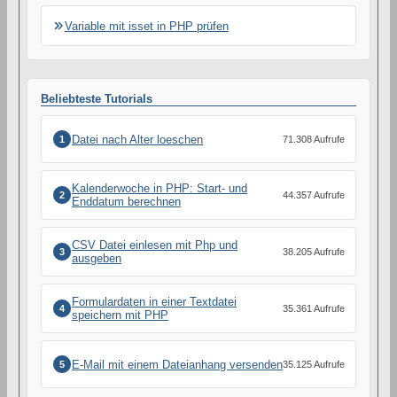
Variable mit isset in PHP prüfen
Beliebteste Tutorials
Datei nach Alter loeschen
1
71.308 Aufrufe
Kalenderwoche in PHP: Start- und
2
44.357 Aufrufe
Enddatum berechnen
CSV Datei einlesen mit Php und
3
38.205 Aufrufe
ausgeben
Formulardaten in einer Textdatei
4
35.361 Aufrufe
speichern mit PHP
E-Mail mit einem Dateianhang versenden
5
35.125 Aufrufe