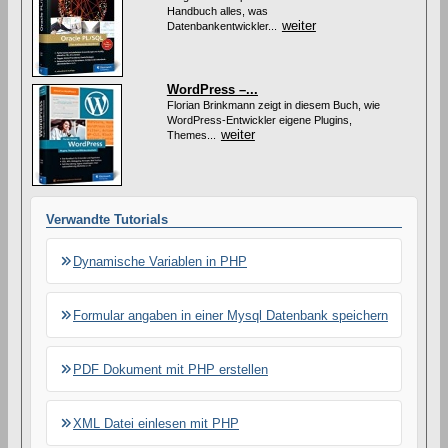
n
Handbuch alles, was
k
weiter
Datenbankentwickler...
e
n
d
i
WordPress –...
e
s
Florian Brinkmann zeigt in diesem Buch, wie
e
WordPress-Entwickler eigene Plugins,
weiter
s
Themes...
A
r
t
i
k
Verwandte Tutorials
e
l
s
Dynamische Variablen in PHP
Formular angaben in einer Mysql Datenbank speichern
PDF Dokument mit PHP erstellen
XML Datei einlesen mit PHP