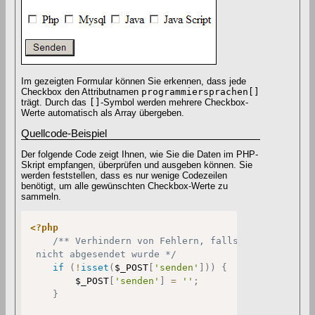
Im gezeigten Formular können Sie erkennen, dass jede
Checkbox den Attributnamen
programmiersprachen[]
trägt. Durch das
[]
-Symbol werden mehrere Checkbox-
Werte automatisch als Array übergeben.
Quellcode-Beispiel
Der folgende Code zeigt Ihnen, wie Sie die Daten im PHP-
Skript empfangen, überprüfen und ausgeben können. Sie
werden feststellen, dass es nur wenige Codezeilen
benötigt, um alle gewünschten Checkbox-Werte zu
sammeln.
<?php
/** Verhindern von Fehlern, falls das Formular 
 nicht abgesendet wurde */
if
(
!
isset
(
$_POST
[
'senden'
]
)
)
{
$_POST
[
'senden'
]
=
''
;
}