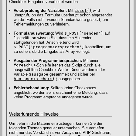
Checkbox-Eingaben verarbeitet werden.
Vorabprüfung der Variablen:
Mit
isset()
wird
überprüft, ob das Formular überhaupt schon abgesendet
wurde. Falls nicht, werden Standardwerte gesetzt, um
Fehlermeldungen zu verhindern.
Formularauswertung:
Wird
$_POST['senden']
auf
1
geprüft, so wissen Sie, dass ein Absenden
stattgefunden hat. Anschließend wird
$_POST['programmiersprachen']
kontrolliert, um
zu sehen, ob die Eingabe als Array vorliegt.
Ausgabe der Programmiersprachen:
Mit einer
foreach()
-Schleife iteriert das Skript durch alle
ausgewählten Checkbox-Werte. Diese werden in der
Variable
$ausgabe
gesammelt und sicher per
htmlspecialchars()
ausgegeben.
Fehlerbehandlung:
Sollten keine Checkboxes
angeklickt worden sein, erscheint eine Meldung, dass
keine Programmiersprache angegeben wurde.
Weiterführende Hinweise
Um tiefer in die Materie einzusteigen, können Sie die
folgenden Themen genauer untersuchen. Sie vertiefen
nicht nur das Verständnis von Arrays und PHP-Strukturen,